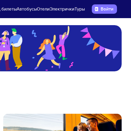
 билеты
Автобусы
Отели
Электрички
Туры
Войти