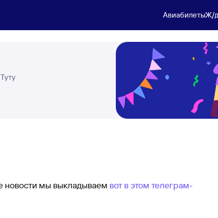
Авиабилеты
Ж/д
 Туту
ые новости мы выкладываем
вот в этом телеграм-