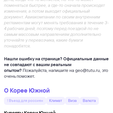
поменяться быстрее, а где-то сначала происходят
изменения, а потом выходит официальный
документ. Авиакомпании по своим внутренним
регламентам могут менять требования в течение 3-
4 рабочих дней, поэтому перед поездкой по не
самым массовым направлениям дополнительно
уточняйте у перевозчика, какие бумаги
понадобятся.
Нашли ошибку на странице? Официальные данные
не совпадают с вашим реальным
опытом?
Пожалуйста, напишите на geo@tutu.ru, это
очень поможет.
О Корее Южной
! Въезд для россиян
Климат
Виза
Валюта
Курорты Кореи Южной