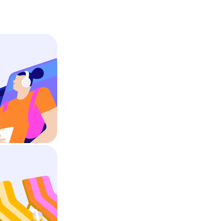
Сочи
Ставрополь
Тамбов
Тула
Улан-Удэ
Ульяновск
Хабаровск
Челябинск
Чита