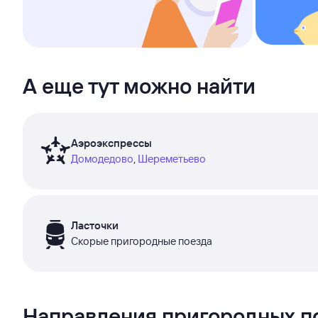
А еще тут можно найти
Аэроэкспрессы
Домодедово
,
Шереметьево
Ласточки
Скорые пригородные поезда
Направления пригородных п