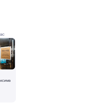
вас
аксима