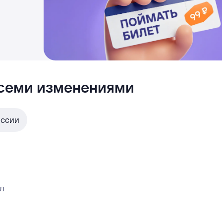
всеми изменениями
оссии
л