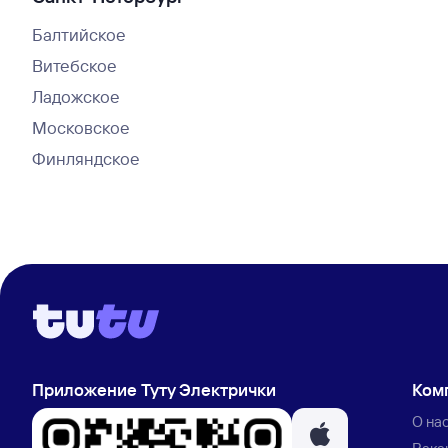
Балтийское
Витебское
Ладожское
Московское
Финляндское
Приложение Туту Электрички
Ком
О на