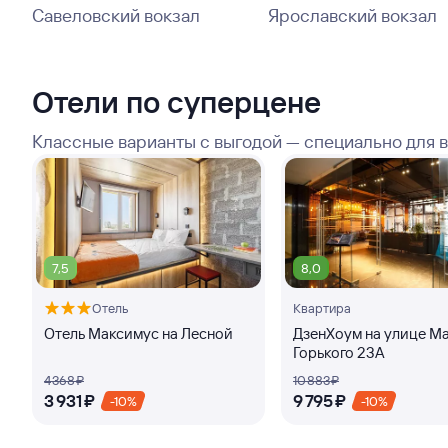
Савеловский вокзал
Ярославский вокзал
Отели по суперцене
Классные варианты с выгодой — специально для 
7,5
8,0
Отель
Квартира
Отель Максимус на Лесной
ДзенХоум на улице М
Горького 23А
4 ⁠368 ⁠₽
10 ⁠883 ⁠₽
3 ⁠931 ⁠₽
9 ⁠795 ⁠₽
-10%
-10%