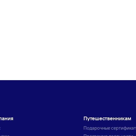
пания
Путешественникам
с
Подарочные сертифика