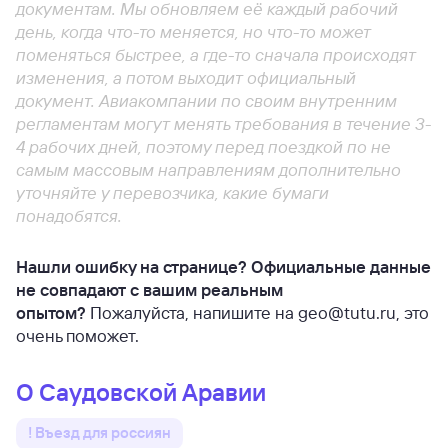
документам. Мы обновляем её каждый рабочий
день, когда что-то меняется, но что-то может
поменяться быстрее, а где-то сначала происходят
изменения, а потом выходит официальный
документ. Авиакомпании по своим внутренним
регламентам могут менять требования в течение 3-
4 рабочих дней, поэтому перед поездкой по не
самым массовым направлениям дополнительно
уточняйте у перевозчика, какие бумаги
понадобятся.
Нашли ошибку на странице? Официальные данные
не совпадают с вашим реальным
опытом?
Пожалуйста, напишите на geo@tutu.ru, это
очень поможет.
О Саудовской Аравии
! Въезд для россиян