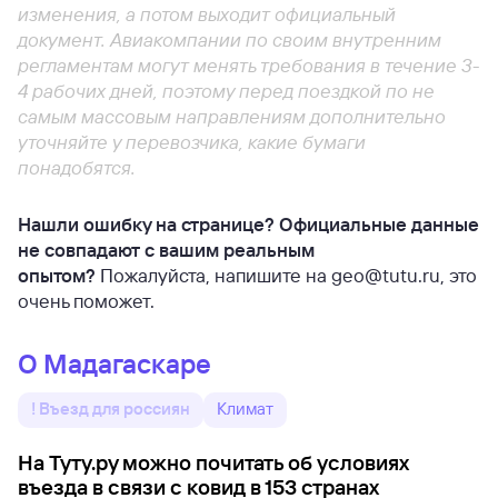
изменения, а потом выходит официальный
документ. Авиакомпании по своим внутренним
регламентам могут менять требования в течение 3-
4 рабочих дней, поэтому перед поездкой по не
самым массовым направлениям дополнительно
уточняйте у перевозчика, какие бумаги
понадобятся.
Нашли ошибку на странице? Официальные данные
не совпадают с вашим реальным
опытом?
Пожалуйста, напишите на geo@tutu.ru, это
очень поможет.
О Мадагаскаре
! Въезд для россиян
Климат
На Туту.ру можно почитать об условиях
въезда в связи с ковид в 153 странах