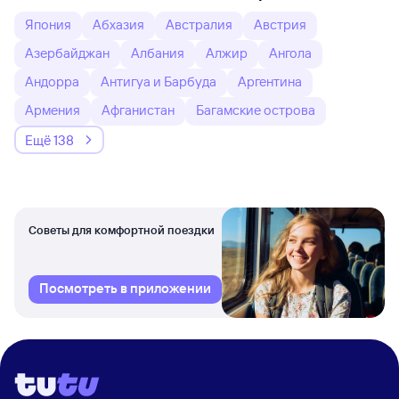
Япония
Абхазия
Австралия
Австрия
Азербайджан
Албания
Алжир
Ангола
Андорра
Антигуа и Барбуда
Аргентина
Армения
Афганистан
Багамские острова
Ещё 138
Советы для комфортной поездки
Посмотреть в приложении