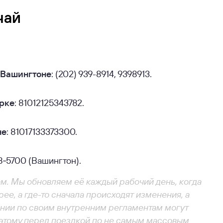
чай
в Вашингтоне
: (202) 939-8914, 9398913.
орке
: 81012125343782.
не
: 81017133373300.
98‑5700 (Вашингтон).
м. Мы обновляем её каждый рабочий день, когда
рее, а где-то сначала происходят изменения, а
нии по своим внутренним регламентам могут
поэтому перед поездкой по не самым массовым