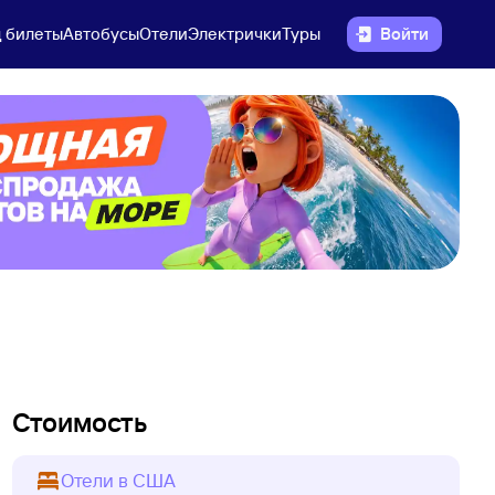
 билеты
Автобусы
Отели
Электрички
Туры
Войти
Стоимость
Отели в США