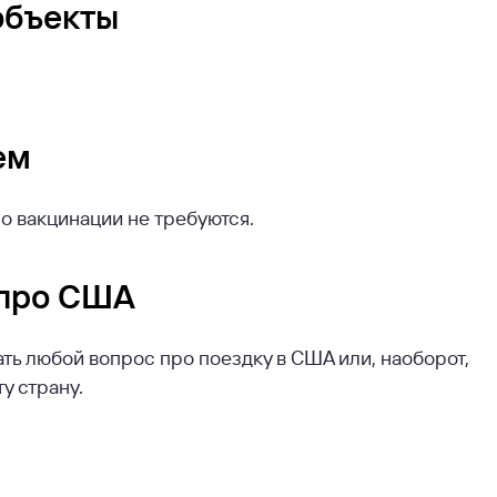
объекты
ем
о вакцинации не требуются.
 про США
ть любой вопрос про поездку в США или, наоборот,
у страну.