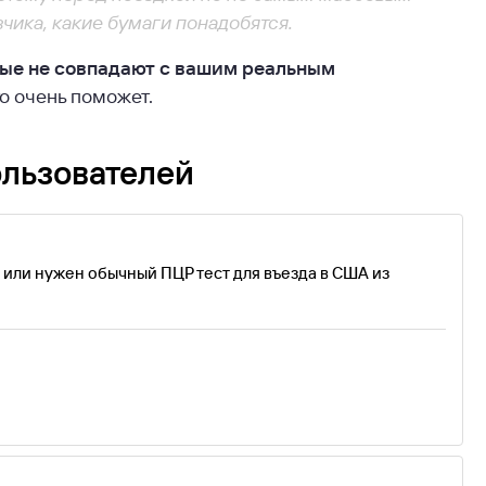
чика, какие бумаги понадобятся.
ые не совпадают с вашим реальным
то очень поможет.
ользователей
т или нужен обычный ПЦР тест для въезда в США из