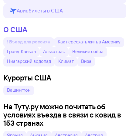
Авиабилеты в США
О США
! Въезд для россиян
Как переехать жить в Америку
Гранд-Каньон
Алькатрас
Великие озёра
Ниагарский водопад
Климат
Виза
Курорты США
Вашингтон
На Туту.ру можно почитать об
условиях въезда в связи с ковид в
153 странах
Япония
Абхазия
Австралия
Австрия