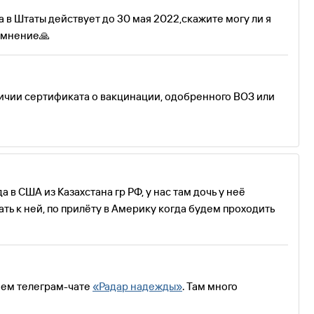
а в Штаты действует до 30 мая 2022,скажите могу ли я
е мнение🙏
личии сертификата о вакцинации, одобренного ВОЗ или
 в США из Казахстана гр РФ, у нас там дочь у неё
ть к ней, по прилёту в Америку когда будем проходить
ашем телеграм-чате
«Радар надежды»
. Там много