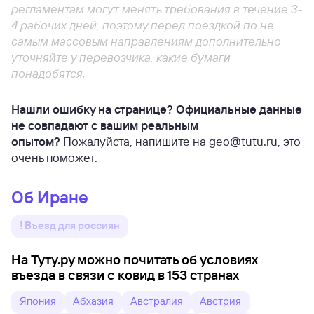
регламентам могут менять требования в течение 3-
4 рабочих дней, поэтому перед поездкой по не
самым массовым направлениям дополнительно
уточняйте у перевозчика, какие бумаги
понадобятся.
Нашли ошибку на странице? Официальные данные
не совпадают с вашим реальным
опытом?
Пожалуйста, напишите на geo@tutu.ru, это
очень поможет.
Об Иране
! Въезд для россиян
На Туту.ру можно почитать об условиях
въезда в связи с ковид в 153 странах
Япония
Абхазия
Австралия
Австрия