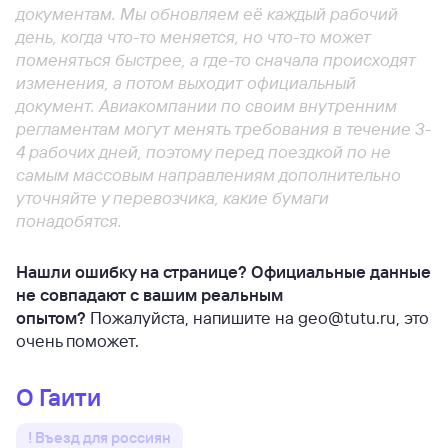
документам. Мы обновляем её каждый рабочий
день, когда что-то меняется, но что-то может
поменяться быстрее, а где-то сначала происходят
изменения, а потом выходит официальный
документ. Авиакомпании по своим внутренним
регламентам могут менять требования в течение 3-
4 рабочих дней, поэтому перед поездкой по не
самым массовым направлениям дополнительно
уточняйте у перевозчика, какие бумаги
понадобятся.
Нашли ошибку на странице? Официальные данные
не совпадают с вашим реальным
опытом?
Пожалуйста, напишите на geo@tutu.ru, это
очень поможет.
О Гаити
! Въезд для россиян