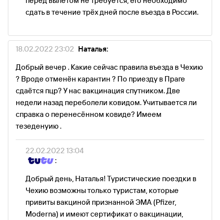
перед вылетом не требуется, его необходимо
сдать в течение трёх дней после въезда в России.
18.02.2022 23:02
Наталья:
Добрый вечер . Какие сейчас правила въезда в Чехию
? Вроде отменён карантин ? По приезду в Праге
сдаётся пцр? У нас вакцинация спутником. Две
недели назад переболели ковидом. Учитывается ли
справка о перенесённом ковиде? Имеем
тезеденуию .
22.02.2022 13:04
:
Добрый день, Наталья! Туристические поездки в
Чехию возможны только туристам, которые
привиты вакциной признанной ЭМА (Pfizer,
Moderna) и имеют сертификат о вакцинации,