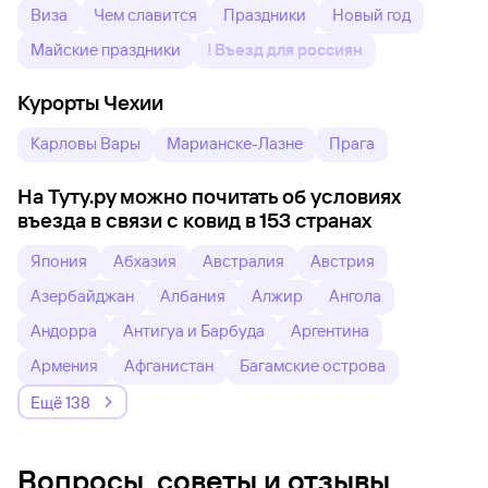
Виза
Чем славится
Праздники
Новый год
Майские праздники
! Въезд для россиян
Курорты Чехии
Карловы Вары
Марианске-Лазне
Прага
На Туту.ру можно почитать об условиях
въезда в связи с ковид в 153 странах
Япония
Абхазия
Австралия
Австрия
Азербайджан
Албания
Алжир
Ангола
Андорра
Антигуа и Барбуда
Аргентина
Армения
Афганистан
Багамские острова
Ещё 138
Вопросы, советы и отзывы