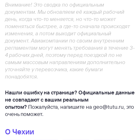
Внимание! Это сводка по официальным
документам. Мы обновляем её каждый рабочий
день, когда что-то меняется, но что-то может
поменяться быстрее, а где-то сначала происходят
изменения, а потом выходит официальный
документ. Авиакомпании по своим внутренним
регламентам могут менять требования в течение 3-
4 рабочих дней, поэтому перед поездкой по не
самым массовым направлениям дополнительно
уточняйте у перевозчика, какие бумаги
понадобятся.
Нашли ошибку на странице? Официальные данные
не совпадают с вашим реальным
опытом?
Пожалуйста, напишите на geo@tutu.ru, это
очень поможет.
О Чехии