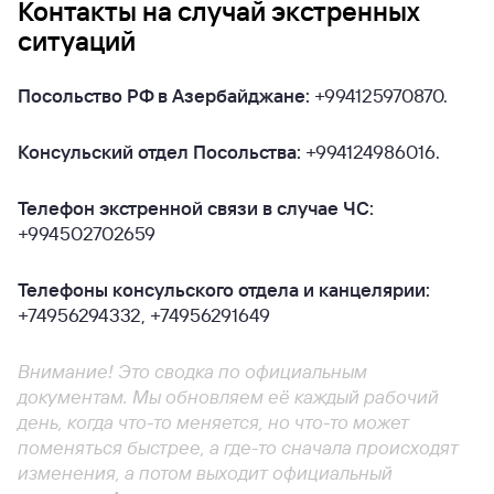
Контакты на случай экстренных
ситуаций
Посольство РФ в Азербайджане:
+994125970870.
Консульский отдел Посольства:
+994124986016.
Телефон экстренной связи в случае ЧС:
+994502702659
Телефоны консульского отдела и канцелярии:
+74956294332, +74956291649
Внимание! Это сводка по официальным
документам. Мы обновляем её каждый рабочий
день, когда что-то меняется, но что-то может
поменяться быстрее, а где-то сначала происходят
изменения, а потом выходит официальный