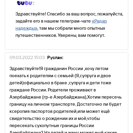
:
Здравствуйте! Спасибо за ваш вопрос, пожалуйста,
задайте его в нашем телеграм-чате
«Радар
надежды»
, там мы собрали много опытных
путешественников. Уверены, вам помогут.
09.03.2022 15:03
Руслан:
Здравствуйте!Я гражданин России ,хочу летом
поехать к родителям с семьей (Я,супруга и двое
детей)официально в браке ,супруга и дети тоже
граждане России. Родители проживают в
Азербайджане (гр-е Азербайджана),Хотим пересечь
границу на личном транспорте. Достаточно ли будет
ксеропия паспортов родителей,или может ещё
свидетельство о рождении их и моё,чтобы
пересекать сухопутные границы России
Азербайджана? На детей и жену может ещё какие