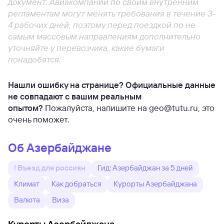
документ. Авиакомпании по своим внутренним
регламентам могут менять требования в течение 3-
4 рабочих дней, поэтому перед поездкой по не
самым массовым направлениям дополнительно
уточняйте у перевозчика, какие бумаги
понадобятся.
Нашли ошибку на странице? Официальные данные
не совпадают с вашим реальным
опытом?
Пожалуйста, напишите на geo@tutu.ru, это
очень поможет.
Об Азербайджане
! Въезд для россиян
Гид: Азербайджан за 5 дней
Климат
Как добраться
Курорты Азербайджана
Валюта
Виза