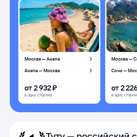
Москва — Анапа
Москва — С
Анапа — Москва
Сочи — Мос
от
2 ⁠932 ⁠₽
от
2 ⁠226
в одну сторону
в одну сторон
Туту — российский 