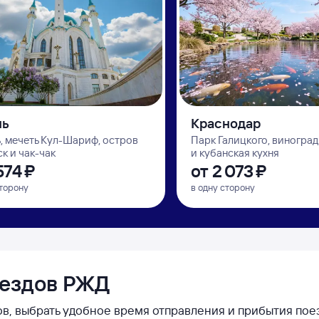
нь
Краснодар
, мечеть Кул-Шариф, остров
Парк Галицкого, виногра
к и чак-чак
и кубанская кухня
⁠574 ⁠₽
от
2 ⁠073 ⁠₽
сторону
в одну сторону
оездов РЖД
в, выбрать удобное время отправления и прибытия поез