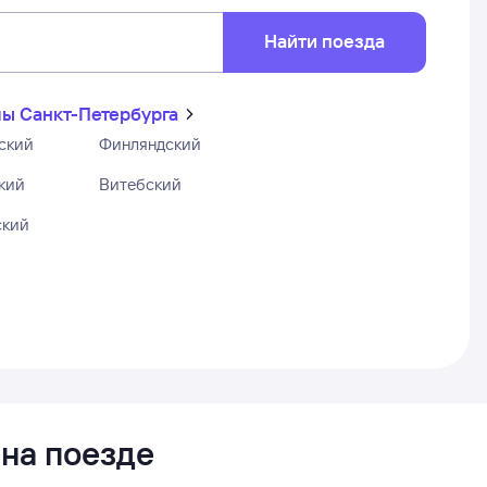
Найти поезда
ы Санкт-Петербурга
ский
Финляндский
кий
Витебский
ский
 на поезде