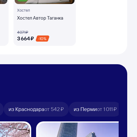
Хостел
Хостел Автор Таганка
4 ⁠071 ⁠₽
3 ⁠664 ⁠₽
-10%
из Краснодара
от
542 ⁠₽
из Перми
от
1 ⁠011 ⁠₽
из 