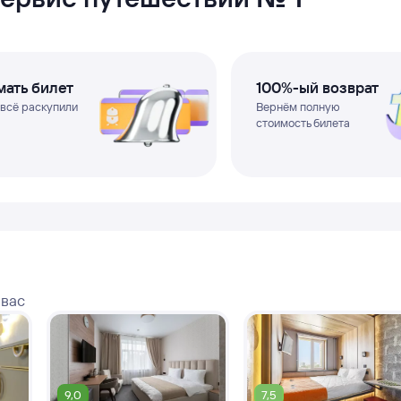
ать билет
100%-ый возврат
 всё раскупили
Вернём полную
стоимость билета
 вас
9,0
7,5