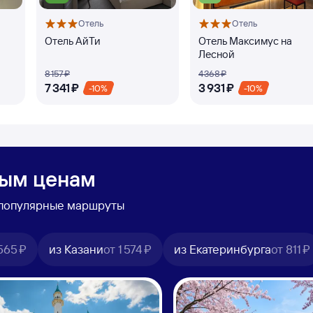
Отель
Отель
Отель АйТи
Отель Максимус на
Лесной
8 ⁠157 ⁠₽
4 ⁠368 ⁠₽
7 ⁠341 ⁠₽
3 ⁠931 ⁠₽
-10%
-10%
ным ценам
ь популярные маршруты
565 ⁠₽
из Казани
от
1 ⁠574 ⁠₽
из Екатеринбурга
от
811 ⁠₽