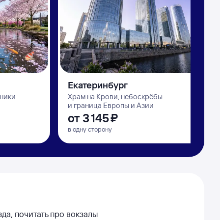
Екатеринбург
дники
Храм на Крови, небоскрёбы
и граница Европы и Азии
от
3 ⁠145 ⁠₽
в одну сторону
да, почитать про вокзалы