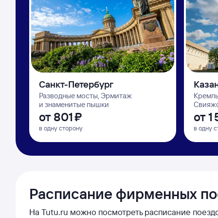
Санкт-Петербург
Каза
Разводные мосты, Эрмитаж
Кремль
и знаменитые пышки
Свияжс
от
801 ⁠₽
от
1 
в одну сторону
в одну 
Расписание фирменных п
На Tutu.ru можно посмотреть расписание поездо