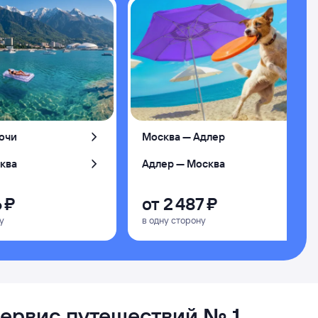
очи
Москва — Адлер
ква
Адлер — Москва
 ⁠₽
от
2 ⁠487 ⁠₽
у
в одну сторону
сервис путешествий № 1