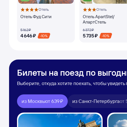
Отель
Отель
Отель Фуд Сити
Отель ApartStel/
АпартСтель
5 ⁠162 ⁠₽
6 ⁠372 ⁠₽
4 ⁠646 ⁠₽
5 ⁠735 ⁠₽
-10%
-10%
Билеты на поезд по выгод
Выберите, откуда хотите поехать, чтобы увидет
из Москвы
от
639 ⁠₽
из Санкт-Петербурга
от