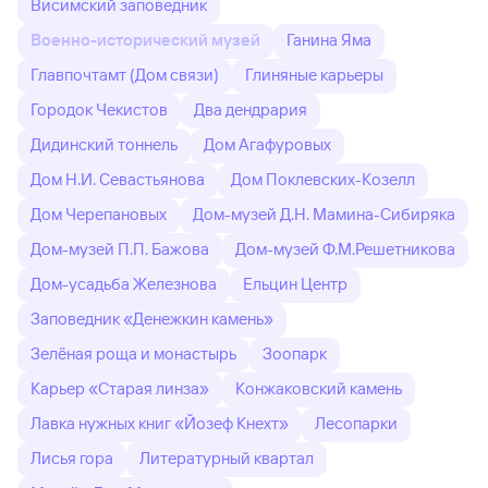
Висимский заповедник
Военно-исторический музей
Ганина Яма
Главпочтамт (Дом связи)
Глиняные карьеры
Городок Чекистов
Два дендрария
Дидинский тоннель
Дом Агафуровых
Дом Н.И. Севастьянова
Дом Поклевских-Козелл
Дом Черепановых
Дом-музей Д.Н. Мамина-Сибиряка
Дом-музей П.П. Бажова
Дом-музей Ф.М.Решетникова
Дом-усадьба Железнова
Ельцин Центр
Заповедник «Денежкин камень»
Зелёная роща и монастырь
Зоопарк
Карьер «Старая линза»
Конжаковский камень
Лавка нужных книг «Йозеф Кнехт»
Лесопарки
Лисья гора
Литературный квартал