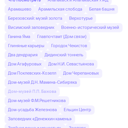
Арамашево
Арамильская слобода
Белая башня
Березовский: музей золота
Верхотурье
Висимский заповедник
Военно-исторический музей
Ганина Яма
Главпочтамт (Дом связи)
Глиняные карьеры
Городок Чекистов
Два дендрария
Дидинский тоннель
Дом Агафуровых
Дом Н.И. Севастьянова
Дом Поклевских-Козелл
Дом Черепановых
Дом-музей Д.Н. Мамина-Сибиряка
Дом-музей П.П. Бажова
Дом-музей Ф.М.Решетникова
Дом-усадьба Железнова
Ельцин Центр
Заповедник «Денежкин камень»
Зелёная роща и монастырь
Зоопарк