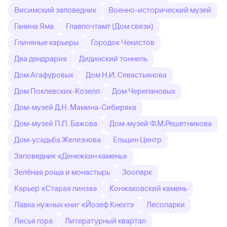
Висимский заповедник
Военно-исторический музей
Ганина Яма
Главпочтамт (Дом связи)
Глиняные карьеры
Городок Чекистов
Два дендрария
Дидинский тоннель
Дом Агафуровых
Дом Н.И. Севастьянова
Дом Поклевских-Козелл
Дом Черепановых
Дом-музей Д.Н. Мамина-Сибиряка
Дом-музей П.П. Бажова
Дом-музей Ф.М.Решетникова
Дом-усадьба Железнова
Ельцин Центр
Заповедник «Денежкин камень»
Зелёная роща и монастырь
Зоопарк
Карьер «Старая линза»
Конжаковский камень
Лавка нужных книг «Йозеф Кнехт»
Лесопарки
Лисья гора
Литературный квартал