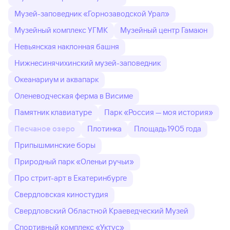
Музей-заповедник «Горнозаводской Урал»
Музейный комплекс УГМК
Музейный центр Гамаюн
Невьянская наклонная башня
Нижнесинячихинский музей-заповедник
Океанариум и аквапарк
Оленеводческая ферма в Висиме
Памятник клавиатуре
Парк «Россия — моя история»
Песчаное озеро
Плотинка
Площадь 1905 года
Припышминские боры
Природный парк «Оленьи ручьи»
Про стрит-арт в Екатеринбурге
Свердловская киностудия
Свердловский Областной Краеведческий Музей
Спортивный комплекс «Уктус»