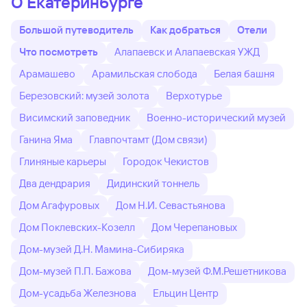
О Екатеринбурге
Большой путеводитель
Как добраться
Отели
Что посмотреть
Алапаевск и Алапаевская УЖД
Арамашево
Арамильская слобода
Белая башня
Березовский: музей золота
Верхотурье
Висимский заповедник
Военно-исторический музей
Ганина Яма
Главпочтамт (Дом связи)
Глиняные карьеры
Городок Чекистов
Два дендрария
Дидинский тоннель
Дом Агафуровых
Дом Н.И. Севастьянова
Дом Поклевских-Козелл
Дом Черепановых
Дом-музей Д.Н. Мамина-Сибиряка
Дом-музей П.П. Бажова
Дом-музей Ф.М.Решетникова
Дом-усадьба Железнова
Ельцин Центр