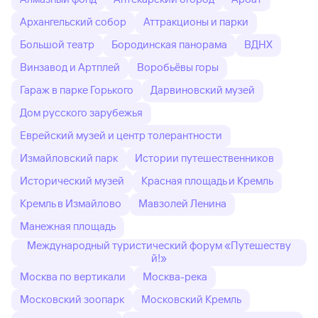
Архангельский собор
Аттракционы и парки
Большой театр
Бородинская панорама
ВДНХ
Винзавод и Артплей
Воробьёвы горы
Гараж в парке Горького
Дарвиновский музей
Дом русского зарубежья
Еврейский музей и центр толерантности
Измайловский парк
Истории путешественников
Исторический музей
Красная площадь и Кремль
Кремль в Измайлово
Мавзолей Ленина
Манежная площадь
Международный туристический форум «Путешеству
й!»
Москва по вертикали
Москва-река
Московский зоопарк
Московский Кремль