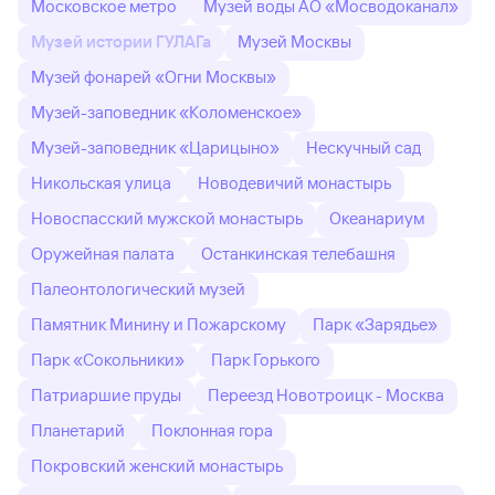
Московское метро
Музей воды АО «Мосводоканал»
Музей истории ГУЛАГа
Музей Москвы
Музей фонарей «Огни Москвы»
Музей-заповедник «Коломенское»
Музей-заповедник «Царицыно»
Нескучный сад
Никольская улица
Новодевичий монастырь
Новоспасский мужской монастырь
Океанариум
Оружейная палата
Останкинская телебашня
Палеонтологический музей
Памятник Минину и Пожарскому
Парк «Зарядье»
Парк «Сокольники»
Парк Горького
Патриаршие пруды
Переезд Новотроицк - Москва
Планетарий
Поклонная гора
Покровский женский монастырь