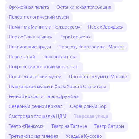
Оружейная палата
Останкинская телебашня
Палеонтологический музей
Памятник Минину и Пожарскому
Парк «Зарядье»
Парк «Сокольники»
Парк Горького
Патриаршие пруды
Переезд Новотроицк - Москва
Планетарий
Поклонная гора
Покровский женский монастырь
Политехнический музей
Про юрты и чумы в Москве
Пушкинский музей и Храм Христа Спасителя
Речной вокзал и Парк «Дружба»
Северный речной вокзал
Серебряный Бор
Смотровая площадка ЦДМ
Тверская улица
Театр «Ленком»
Театр на Таганке
Театр Сатиры
Третьяковская галерея
Усадьба Кусково