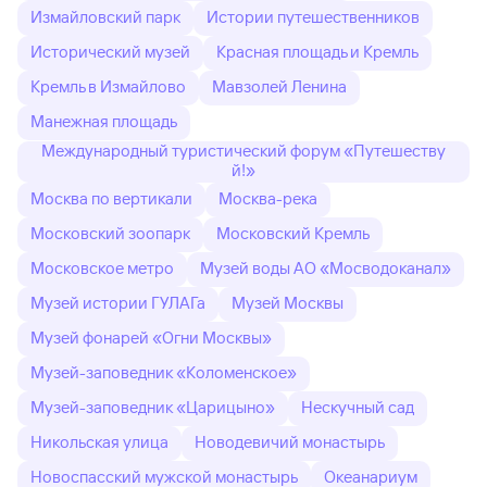
Измайловский парк
Истории путешественников
Исторический музей
Красная площадь и Кремль
Кремль в Измайлово
Мавзолей Ленина
Манежная площадь
Международный туристический форум «Путешеству
й!»
Москва по вертикали
Москва-река
Московский зоопарк
Московский Кремль
Московское метро
Музей воды АО «Мосводоканал»
Музей истории ГУЛАГа
Музей Москвы
Музей фонарей «Огни Москвы»
Музей-заповедник «Коломенское»
Музей-заповедник «Царицыно»
Нескучный сад
Никольская улица
Новодевичий монастырь
Новоспасский мужской монастырь
Океанариум