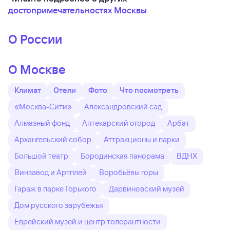
достопримечательностях Москвы
О России
О Москве
Климат
Отели
Фото
Что посмотреть
«Москва-Сити»
Александровский сад
Алмазный фонд
Аптекарский огород
Арбат
Архангельский собор
Аттракционы и парки
Большой театр
Бородинская панорама
ВДНХ
Винзавод и Артплей
Воробьёвы горы
Гараж в парке Горького
Дарвиновский музей
Дом русского зарубежья
Еврейский музей и центр толерантности