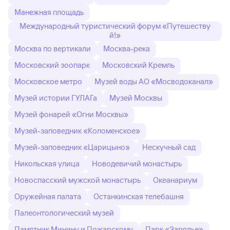
Манежная площадь
Международный туристический форум «Путешеству
й!»
Москва по вертикали
Москва-река
Московский зоопарк
Московский Кремль
Московское метро
Музей воды АО «Мосводоканал»
Музей истории ГУЛАГа
Музей Москвы
Музей фонарей «Огни Москвы»
Музей-заповедник «Коломенское»
Музей-заповедник «Царицыно»
Нескучный сад
Никольская улица
Новодевичий монастырь
Новоспасский мужской монастырь
Океанариум
Оружейная палата
Останкинская телебашня
Палеонтологический музей
Памятник Минину и Пожарскому
Парк «Зарядье»