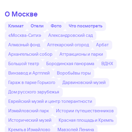
О Москве
Климат
Отели
Фото
Что посмотреть
«Москва-Сити»
Александровский сад
Алмазный фонд
Аптекарский огород
Арбат
Архангельский собор
Аттракционы и парки
Большой театр
Бородинская панорама
ВДНХ
Винзавод и Артплей
Воробьёвы горы
Гараж в парке Горького
Дарвиновский музей
Дом русского зарубежья
Еврейский музей и центр толерантности
Измайловский парк
Истории путешественников
Исторический музей
Красная площадь и Кремль
Кремль в Измайлово
Мавзолей Ленина