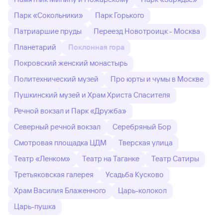
Парк «Сокольники»
Парк Горького
Патриаршие пруды
Переезд Новотроицк - Москва
Планетарий
Поклонная гора
Покровский женский монастырь
Политехнический музей
Про юрты и чумы в Москве
Пушкинский музей и Храм Христа Спасителя
Речной вокзал и Парк «Дружба»
Северный речной вокзал
Серебряный Бор
Смотровая площадка ЦДМ
Тверская улица
Театр «Ленком»
Театр на Таганке
Театр Сатиры
Третьяковская галерея
Усадьба Кусково
Храм Василия Блаженного
Царь-колокол
Царь-пушка