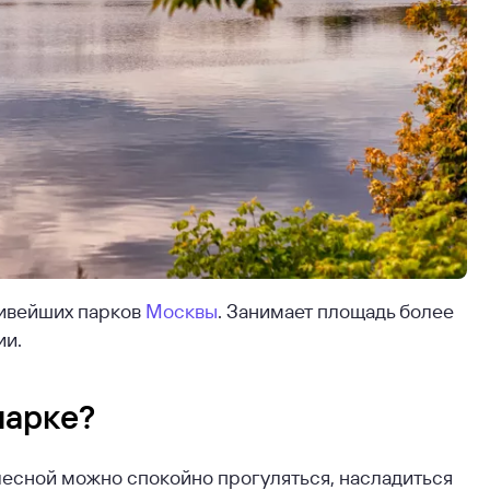
сивейших парков
Москвы
. Занимает площадь более
ии.
парке?
 лесной можно спокойно прогуляться, насладиться