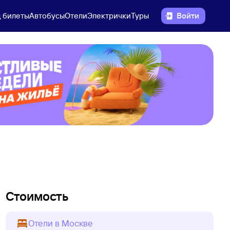
 билеты
Автобусы
Отели
Электрички
Туры
Войти
Стоимость
Отели в Москве