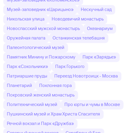
Музей-заповедник «Царицыно»
Нескучный сад
Никольская улица
Новодевичий монастырь
Новоспасский мужской монастырь
Океанариум
Оружейная палата
Останкинская телебашня
Палеонтологический музей
Памятник Минину и Пожарскому
Парк «Зарядье»
Парк «Сокольники»
Парк Горького
Патриаршие пруды
Переезд Новотроицк - Москва
Планетарий
Поклонная гора
Покровский женский монастырь
Политехнический музей
Про юрты и чумы в Москве
Пушкинский музей и Храм Христа Спасителя
Речной вокзал и Парк «Дружба»
Северный речной вокзал
Серебряный Бор