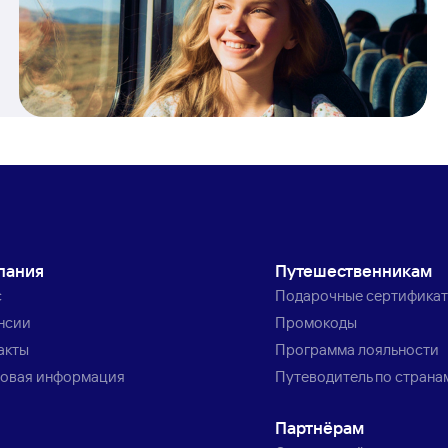
пания
Путешественникам
с
Подарочные сертифика
нсии
Промокоды
акты
Программа лояльности
овая информация
Путеводитель по страна
Партнёрам