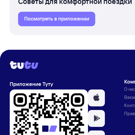
Советы для комфортной поездки
Посмотреть в приложении
Ком
Приложение Туту
О на
Вака
Конт
Прав