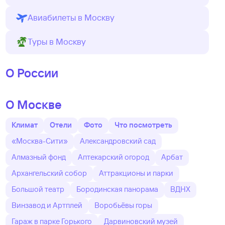
Авиабилеты в Москву
Туры в Москву
О России
О Москве
Климат
Отели
Фото
Что посмотреть
«Москва-Сити»
Александровский сад
Алмазный фонд
Аптекарский огород
Арбат
Архангельский собор
Аттракционы и парки
Большой театр
Бородинская панорама
ВДНХ
Винзавод и Артплей
Воробьёвы горы
Гараж в парке Горького
Дарвиновский музей