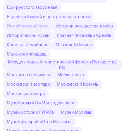
Дом русского зарубежья
Еврейский музей и центр толерантности
Измайловский парк
Истории путешественников
Исторический музей
Красная площадь и Кремль
Кремль в Измайлово
Мавзолей Ленина
Манежная площадь
Международный туристический форум «Путешеству
й!»
Москва по вертикали
Москва-река
Московский зоопарк
Московский Кремль
Московское метро
Музей воды АО «Мосводоканал»
Музей истории ГУЛАГа
Музей Москвы
Музей фонарей «Огни Москвы»
Музей-заповедник «Коломенское»