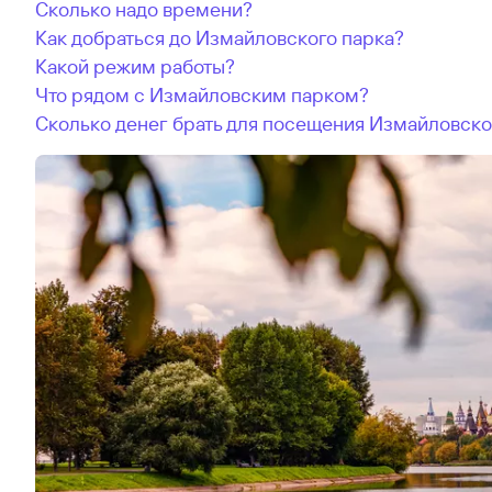
Сколько надо времени?
Как добраться до Измайловского парка?
Какой режим работы?
Что рядом с Измайловским парком?
Сколько денег брать для посещения Измайловско