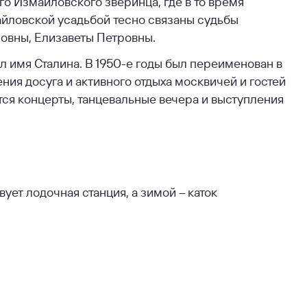
о Измайловского зверинца, где в то время
айловской усадьбой тесно связаны судьбы
новны, Елизаветы Петровны.
ил имя Сталина. В 1950-е годы был переименован в
ия досуга и активного отдыха москвичей и гостей
тся концерты, танцевальные вечера и выступления
ует лодочная станция, а зимой – каток