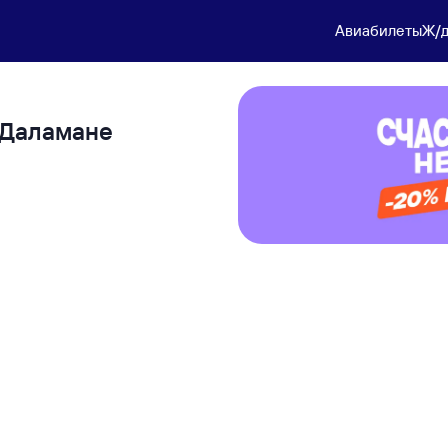
Авиабилеты
Ж/д
и Даламане