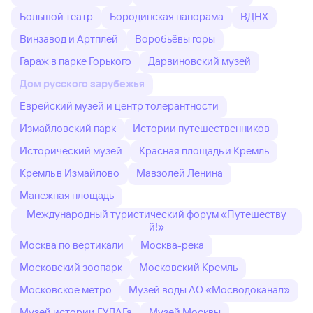
Большой театр
Бородинская панорама
ВДНХ
Винзавод и Артплей
Воробьёвы горы
Гараж в парке Горького
Дарвиновский музей
Дом русского зарубежья
Еврейский музей и центр толерантности
Измайловский парк
Истории путешественников
Исторический музей
Красная площадь и Кремль
Кремль в Измайлово
Мавзолей Ленина
Манежная площадь
Международный туристический форум «Путешеству
й!»
Москва по вертикали
Москва-река
Московский зоопарк
Московский Кремль
Московское метро
Музей воды АО «Мосводоканал»
Музей истории ГУЛАГа
Музей Москвы