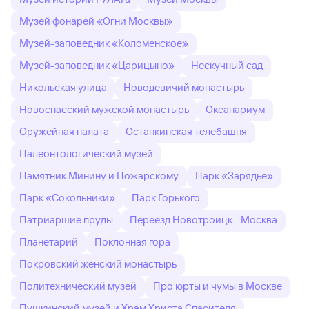
Музей фонарей «Огни Москвы»
Музей-заповедник «Коломенское»
Музей-заповедник «Царицыно»
Нескучный сад
Никольская улица
Новодевичий монастырь
Новоспасский мужской монастырь
Океанариум
Оружейная палата
Останкинская телебашня
Палеонтологический музей
Памятник Минину и Пожарскому
Парк «Зарядье»
Парк «Сокольники»
Парк Горького
Патриаршие пруды
Переезд Новотроицк - Москва
Планетарий
Поклонная гора
Покровский женский монастырь
Политехнический музей
Про юрты и чумы в Москве
Пушкинский музей и Храм Христа Спасителя