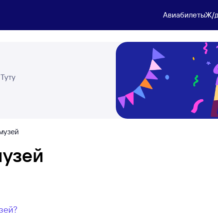
Авиабилеты
Ж/д
 Туту
музей
музей
зей?