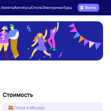
 билеты
Автобусы
Отели
Электрички
Туры
Войти
Стоимость
Отели в Москве