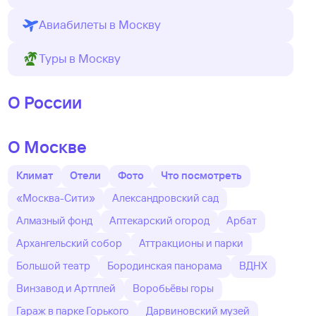
Авиабилеты в Москву
Туры в Москву
О России
О Москве
Климат
Отели
Фото
Что посмотреть
«Москва-Сити»
Александровский сад
Алмазный фонд
Аптекарский огород
Арбат
Архангельский собор
Аттракционы и парки
Большой театр
Бородинская панорама
ВДНХ
Винзавод и Артплей
Воробьёвы горы
Гараж в парке Горького
Дарвиновский музей