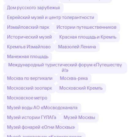
Дом русского зарубежья
Еврейский музей и центр толерантности
Измайловский парк
Истории путешественников
Исторический музей
Красная площадь и Кремль
Кремль в Измайлово
Мавзолей Ленина
Манежная площадь
Международный туристический форум «Путешеству
й!»
Москва по вертикали
Москва-река
Московский зоопарк
Московский Кремль
Московское метро
Музей воды АО «Мосводоканал»
Музей истории ГУЛАГа
Музей Москвы
Музей фонарей «Огни Москвы»
Музей-заповедник «Коломенское»