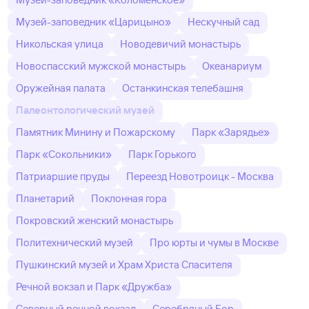
Музей-заповедник «Царицыно»
Нескучный сад
Никольская улица
Новодевичий монастырь
Новоспасский мужской монастырь
Океанариум
Оружейная палата
Останкинская телебашня
Палеонтологический музей
Памятник Минину и Пожарскому
Парк «Зарядье»
Парк «Сокольники»
Парк Горького
Патриаршие пруды
Переезд Новотроицк - Москва
Планетарий
Поклонная гора
Покровский женский монастырь
Политехнический музей
Про юрты и чумы в Москве
Пушкинский музей и Храм Христа Спасителя
Речной вокзал и Парк «Дружба»
Северный речной вокзал
Серебряный Бор