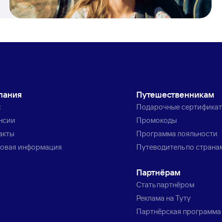
пания
Путешественникам
с
Подарочные сертифика
нсии
Промокоды
акты
Программа лояльности
овая информация
Путеводитель по страна
Партнёрам
Стать партнёром
Реклама на Туту
Партнёрская программа