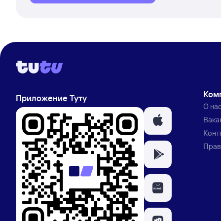
Ком
Приложение Туту
О на
Вака
Конт
Прав