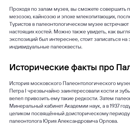
Проходя по залам музея, вы сможете совершить 
мезозою, кайнозою и эпохе млекопитающих, после
Туристов в палеонтологическом музее встречают 
настоящих костей. Можно также увидеть, как выгл
экспозиций был интереснее, стоит записаться на 
индивидуальные палеоквесты.
Исторические факты про Па
История московского Палеонтологического музея 
Петра I чрезвычайно заинтересовали кости и зуб
велел привозить ему такие редкости. Затем пале
Минеральный кабинет Академии наук, а в 1937 год
целиком посвящённый доисторическому периоду. 
палеонтолога Юрия Александровича Орлова.