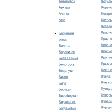
Артёмовск
Козуль
Архара
Корено
Ачинск
Костр
Аша
Котель
Котель
Красно
Б
Бабушкин
Красно
Бада
Красн
Баляга
Красно
Барабинск
Кропач
Белая Глина
Крымс
Белогорск
Ксенье
Бердяуш
Куеда
Бикин
Кунгур
Бира
Кунду
Биракан
Кунер
Биробиджан
Кураги
Бирюсинск
Курган
Богданович