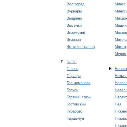
Волгоград
Миасс
Вурнары
Минус
Выдрино
Михай
Выселки
Мишки
Вяземский
Могзон
Вязовая
Могоч
Вятские Поляны
Можга
Муром
Г
Галич
Глазов
Н
Наваш
Глухари
Называ
Голышманово
Небел
Горхон
Невель
Горячий Ключ
Нерехт
Гостовский
Нея
Губерово
Нижне
Гыршелун
Нижни
Нижня