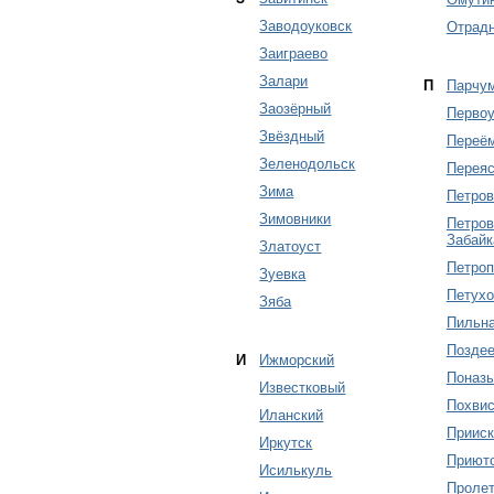
Заводоуковск
Отрад
Заиграево
Залари
П
Парчу
Заозёрный
Первоу
Звёздный
Переё
Зеленодольск
Переяс
Зима
Петров
Зимовники
Петров
Забайк
Златоуст
Петроп
Зуевка
Петухо
Зяба
Пильн
Поздее
И
Ижморский
Поназ
Известковый
Похвис
Иланский
Приис
Иркутск
Приют
Исилькуль
Пролет