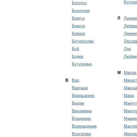
Кутули
Боготол
Болотное
Братск
Л
Лазаре
Братск
Лебяж
Брянск
Ленинс
Бугуруслан
Лесоза
Буй
Лоо
Бурея
Любим
Бутурлино
М
Магдаг
В
Вад
Магис
Варгаши
Макуш
Верещагино
Мана
Видим
Мангут
Вихоревка
Манту
Владимир
Марии
Возрождение
Масля
Волгоград
Менде