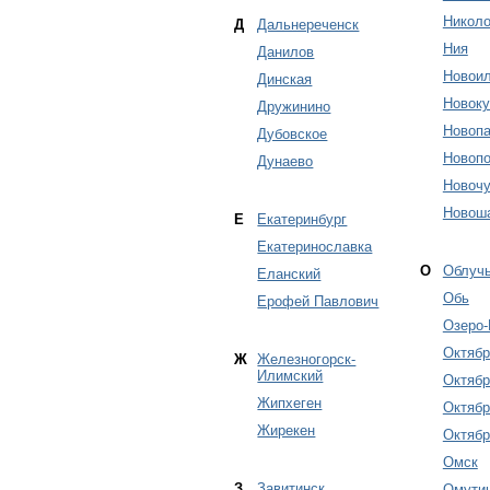
Никол
Д
Дальнереченск
Ния
Данилов
Новоил
Динская
Новок
Дружинино
Новопа
Дубовское
Новопо
Дунаево
Новочу
Новош
Е
Екатеринбург
Екатеринославка
О
Облуч
Еланский
Обь
Ерофей Павлович
Озеро-
Октябр
Ж
Железногорск-
Илимский
Октябр
Жипхеген
Октябр
Жирекен
Октябр
Омск
З
Завитинск
Омути