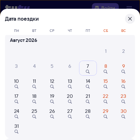
Войти
Дата поездки
Выберите день, чтобы найти
ж/д
ПН
ВТ
СР
ЧТ
ПТ
СБ
ВС
билеты Куйтун — Белоглинская
Август 2026
22 года работаем для вас
42 млн путешествуют с на
1
2
Откуда
3
4
5
6
7
8
9
Куда
10
11
12
13
14
15
16
Когда
17
18
19
20
21
22
23
Кто едет
24
25
26
27
28
29
30
31
Найти поезда