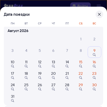
Войти
Дата поездки
Выберите день, чтобы найти
ж/д
ПН
ВТ
СР
ЧТ
ПТ
СБ
ВС
билеты Куйтун — Жирекен
Август 2026
Откуда
1
2
Куда
3
4
5
6
7
8
9
10
11
12
13
14
15
16
Когда
17
18
19
20
21
22
23
Кто едет
24
25
26
27
28
29
30
Найти поезда
31