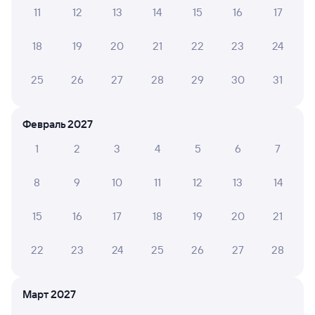
11
12
13
14
15
16
17
Проверьте актуальное расписание рейсов РЖД из Куйтуна
18
19
20
21
22
23
24
в Владимир. Обратите внимание, расписание может
измениться. На сайте TUTU вы сможете узнать актуальное
25
26
27
28
29
30
31
расписание движения поездов в 2026 году.
Подробнее
о покупке билетов РЖД
Февраль 2027
Про расписание Куйтун — Владимир
На этом направлении курсирует 0 поездов.
1
2
3
4
5
6
7
Билеты РЖД
8
9
10
11
12
13
14
Инструкция по приобретению билетов
15
16
17
18
19
20
21
Способы оплаты
Правила работы сервиса
А ещё здесь можно найти
22
23
24
25
26
27
28
Обратные билеты из Куйтуна во Владимир
Март 2027
Отели Владимира