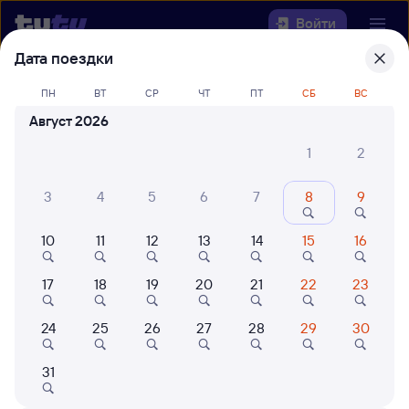
Войти
Дата поездки
Выберите день, чтобы найти
ж/д
ПН
ВТ
СР
ЧТ
ПТ
СБ
ВС
билеты Куйтун — Владимир
Август 2026
Откуда
1
2
Куда
3
4
5
6
7
8
9
10
11
12
13
14
15
16
Когда
17
18
19
20
21
22
23
Кто едет
24
25
26
27
28
29
30
Найти поезда
31