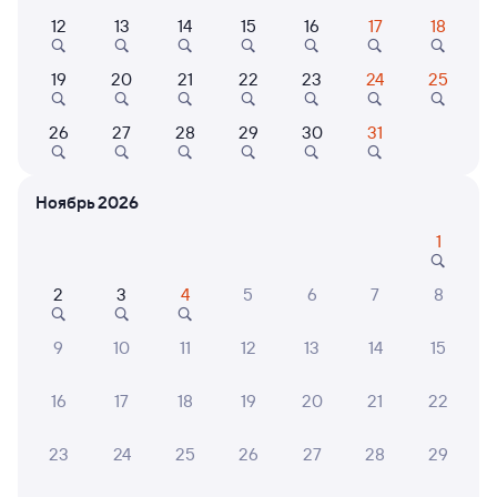
Выберите дату
12
13
14
15
16
17
18
Самый быстрый
Фирменный
19
20
21
22
23
24
25
070Я
Проходящий
8,9
2 ч 2 м в пути
26
27
28
29
30
31
03:01
05:03
Куйтун
Залари
Ноябрь 2026
из Москвы Ярославской
в Читу-2
1
Дни следования
ближайшие: 7, 8, 9 августа
Маршрут
2
3
4
5
6
7
8
Плацкарт
Купе
от
1 ⁠815 ⁠₽
от
3 ⁠490 ⁠₽
9
10
11
12
13
14
15
Выберите дату
16
17
18
19
20
21
22
058И
Проходящий
7,3
23
24
25
26
27
28
29
2 ч 19 м в пути
08:05
10:24