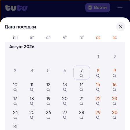
Войти
Дата поездки
Выберите день, чтобы найти
ж/д
билеты Куйтун — Залари
ПН
ВТ
СР
ЧТ
ПТ
СБ
ВС
22 года работаем для вас
42 млн путешествуют с на
Август 2026
Откуда
1
2
Куда
3
4
5
6
7
8
9
Когда
10
11
12
13
14
15
16
Кто едет
17
18
19
20
21
22
23
24
25
26
27
28
29
30
Найти поезда
31