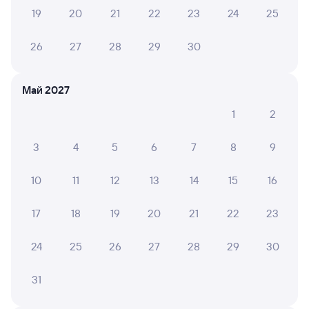
Найдём билет на поезд за вас
19
20
21
22
23
24
25
Даже если сейчас нет мест
26
27
28
29
30
Искать билеты
Отзывы пассажиров Туту о поездах
Май 2027
по этому направлению
1
2
Мы отображаем актуальные отзывы и не удаляем
отрицательные мнения
3
4
5
6
7
8
9
10
11
12
13
14
15
16
ГАЛИНА Е.
10
04 августа 2026 • Поезд 002Э «Россия»
17
18
19
20
21
22
23
Комфортно и удобно. Спасибо.
24
25
26
27
28
29
30
ЮЛИЯ Л.
10
31
04 августа 2026 • Поезд 002Э «Россия»
Очень хороший поезд,даже душ есть!