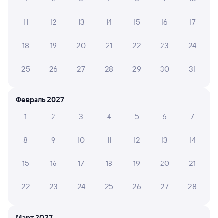
Куйтун
Залари
11
12
13
14
15
16
17
из Анапы
в Иркутск Пасс.
Дни следования
ближайшие: 8, 12, 15 августа
Маршрут
18
19
20
21
22
23
24
Плацкарт
Купе
25
26
27
28
29
30
31
от
1 ⁠622 ⁠₽
от
3 ⁠125 ⁠₽
Выберите дату
Февраль 2027
Фирменный
1
2
3
4
5
6
7
002Э
Россия
Проходящий
8,4
8
9
10
11
12
13
14
2 ч 7 м в пути
15:52
17:59
15
16
17
18
19
20
21
Куйтун
Залари
из Москвы Ярославской
в Владивосток (ж/д вокзал)
22
23
24
25
26
27
28
Дни следования
ближайшие: 7, 8, 9 августа
Маршрут
Март 2027