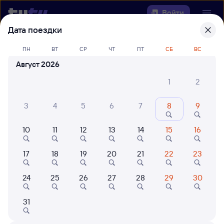
Войти
Дата поездки
Выберите день, чтобы найти
ж/д
ПН
ВТ
СР
ЧТ
ПТ
СБ
ВС
билеты Куйтун — Зуевка
Август 2026
Откуда
1
2
Куда
3
4
5
6
7
8
9
10
11
12
13
14
15
16
Когда
17
18
19
20
21
22
23
Кто едет
24
25
26
27
28
29
30
Найти поезда
31