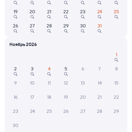
Выбор любимых мест на схемах вагонов
19
20
21
22
23
24
25
Подробные ответы на вопросы о поездке или
покупке
26
27
28
29
30
31
СМС-сопровождение до посадки в поезд
Ноябрь 2026
Оформление без регистрации на сайте
1
Частые вопросы
2
3
4
5
6
7
8
Что нужно, чтобы сесть в поезд?
9
10
11
12
13
14
15
Как поменять билет на другую дату или
на другой поезд?
16
17
18
19
20
21
22
Как вернуть билет?
23
24
25
26
27
28
29
Что делать, если ошибся при вводе данных
пассажира?
30
Как перевезти животное в поезде?