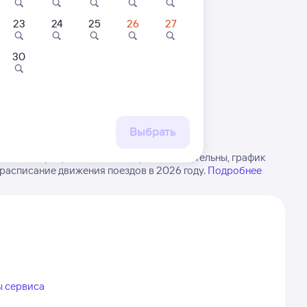
23
24
25
26
27
30
 маршруту
бытия, либо посмотрите
рт
Выбрать
РЖД из Куйтуна в Выселки. Будьте внимательны, график
 расписание движения поездов в 2026 году.
Подробнее
ы сервиса