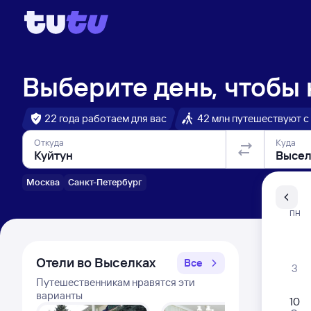
Выберите день, чтобы
22 года работаем для вас
42 млн путешествуют с
Откуда
Куда
Москва
Санкт-Петербург
Санкт-Пе
ПН
Распи
Отели во Выселках
Все
3
Путешественникам нравятся эти
варианты
10