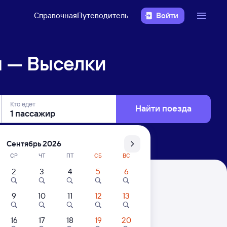
Справочная
Путеводитель
Войти
н — Выселки
Кто едет
Найти поезда
Сентябрь 2026
СР
ЧТ
ПТ
СБ
ВС
2
3
4
5
6
9
10
11
12
13
16
17
18
19
20