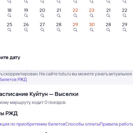
18
19
20
21
22
23
21
22
25
26
27
28
29
30
28
29
Нет рейсов по этому
Показать
ртира
Квартира
ещё 5
Измените место отправления или при
ная 1-комнатная
Уютная 1-комнатная
вариантов
другой транспо
артира
квартира
ите дату
500 ⁠₽
2 ⁠500 ⁠₽
е время отправления и прибытия поездов дальнего следования 
ь скорректирован. На сайте tutu.ru вы можете узнать актуальное
 билетов РЖД
асписание Куйтун — Выселки
ному маршруту ходит 0 поездов.
ты РЖД
кция по приобретению билетов
Способы оплаты
Правила работ