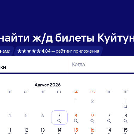
 найти
ж/д билеты Куйту
 нами
4,84 — рейтинг приложения
Когда
тербург
Москва
Сегодня
Завтра
Август 2026
ВТ
СР
ЧТ
ПТ
СБ
ВС
ПН
ВТ
1
2
1
сание поездов Куйтун — Выселки
4
5
6
7
8
9
7
8
11
12
13
14
15
16
14
15