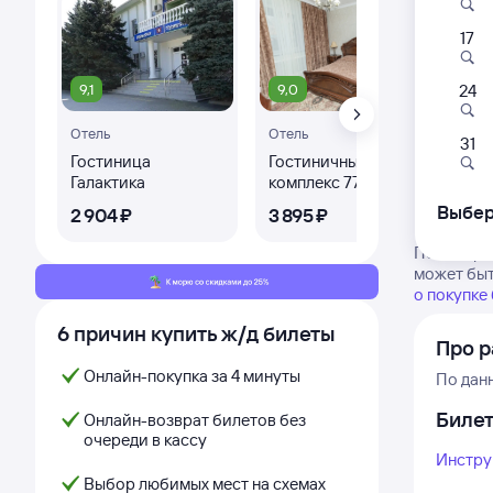
17
9,1
9,0
24
Отель
Отель
Ква
31
Гостиница
Гостиничный
Уют
Галактика
комплекс 777
кв
Выбер
2 ⁠904 ⁠₽
3 ⁠895 ⁠₽
2 ⁠
Посмотрит
может быт
о покупке
6 причин купить ж/д билеты
Про р
Онлайн-покупка за 4 минуты
По дан
Биле
Онлайн-возврат билетов без
очереди в кассу
Инстру
Выбор любимых мест на схемах