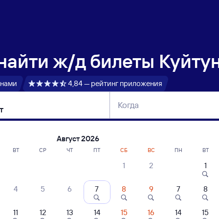
 найти
ж/д билеты Куйтун
 нами
4,84 — рейтинг приложения
Когда
тербург
Москва
Сегодня
Завтра
Август 2026
ВТ
СР
ЧТ
ПТ
СБ
ВС
ПН
ВТ
1
2
1
сание поездов Куйтун — Мангут
4
5
6
7
8
9
7
8
11
12
13
14
15
16
14
15