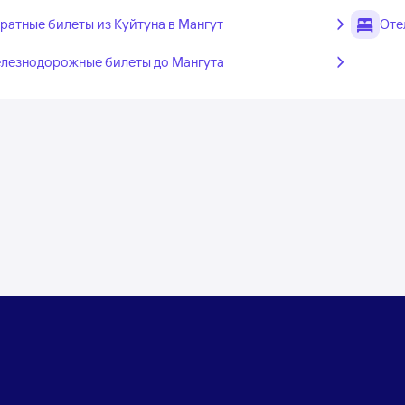
ратные билеты из Куйтуна в Мангут
Оте
лезнодорожные билеты до Мангута