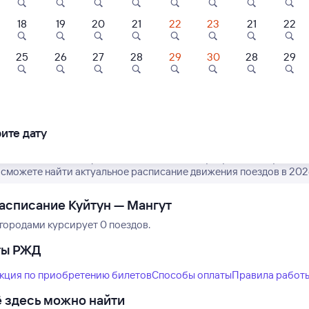
18
19
20
21
22
23
21
22
25
26
27
28
29
30
28
29
Нет рейсов по этому
Измените место отправления или при
другой транспо
ите дату
асписание пассажирских поездов РЖД из Куйтуна в Мангут. Имей
ы сможете найти актуальное расписание движения поездов в 2026
асписание Куйтун — Мангут
городами курсирует 0 поездов.
ты РЖД
кция по приобретению билетов
Способы оплаты
Правила работ
 здесь можно найти