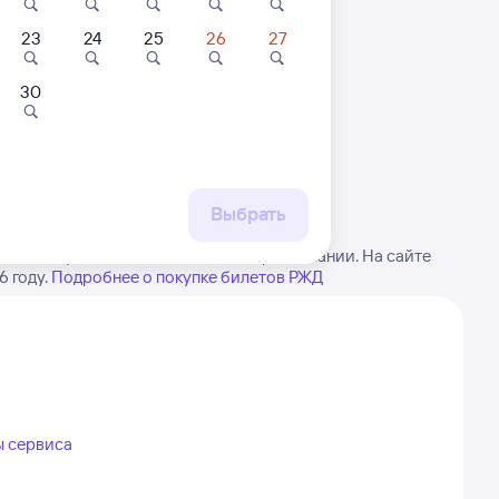
23
24
25
26
27
30
 маршруту
бытия, либо посмотрите
рт
Выбрать
те в виду, возможны изменения в расписании. На сайте
 году.
Подробнее о покупке билетов РЖД
ы сервиса