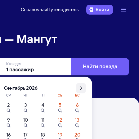
Справочная
Путеводитель
Войти
 — Мангут
Кто едет
Найти поезда
Сентябрь 2026
СР
ЧТ
ПТ
СБ
ВС
2
3
4
5
6
9
10
11
12
13
16
17
18
19
20