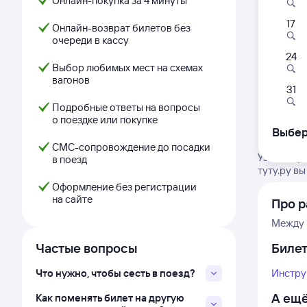
Онлайн-покупка за 4 минуты
17
Онлайн-возврат билетов без
очереди в кассу
24
Выбор любимых мест на схемах
вагонов
31
Подробные ответы на вопросы
о поездке или покупке
Выбер
СМС-сопровождение до посадки
Узнайте р
в поезд
туту.ру в
Оформление без регистрации
на сайте
Про р
Между 
Частые вопросы
Биле
Что нужно, чтобы сесть в поезд?
Инстру
А ещё
Как поменять билет на другую