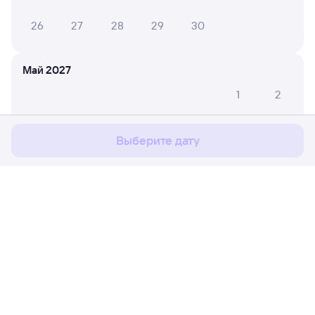
26
27
28
29
30
Май 2027
Мы используем cookies для более удобной работы
1
2
с сайтом.
Подробнее
Соглашаюсь
3
4
5
6
7
8
9
Выберите дату
10
11
12
13
14
15
16
17
18
19
20
21
22
23
24
25
26
27
28
29
30
Расписание поездов
Ж/д билеты Куйтун → Дальнереченск-
31
Путешественникам
Июнь 2027