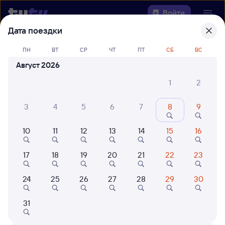
Войти
Дата поездки
Выберите день, чтобы найти
ж/д
ПН
ВТ
СР
ЧТ
ПТ
СБ
ВС
билеты Куйтун — Дальнереченск-1
Август 2026
Откуда
1
2
Куда
3
4
5
6
7
8
9
10
11
12
13
14
15
16
Когда
17
18
19
20
21
22
23
Кто едет
24
25
26
27
28
29
30
Найти поезда
31