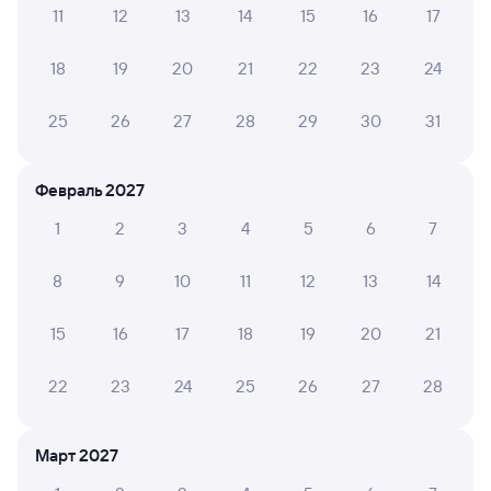
Билеты РЖД
11
12
13
14
15
16
17
Инструкция по приобретению билетов
18
19
20
21
22
23
24
Способы оплаты
Правила работы сервиса
А ещё здесь можно найти
25
26
27
28
29
30
31
Обратные билеты из Куйтуна
в Дальнереченск-1
Февраль 2027
Отели Дальнереченска
1
2
3
4
5
6
7
Билеты на поезд в Дальнереченск
8
9
10
11
12
13
14
15
16
17
18
19
20
21
22
23
24
25
26
27
28
Март 2027