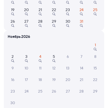
Онлайн-покупка за 4 минуты
19
20
21
22
23
24
25
Онлайн-возврат билетов без очереди в кассу
26
27
28
29
30
31
Выбор любимых мест на схемах вагонов
Подробные ответы на вопросы о поездке или
Ноябрь 2026
покупке
1
СМС-сопровождение до посадки в поезд
2
3
4
5
6
7
8
Оформление без регистрации на сайте
9
10
11
12
13
14
15
Частые вопросы
16
17
18
19
20
21
22
Что нужно, чтобы сесть в поезд?
23
24
25
26
27
28
29
Как поменять билет на другую дату или
на другой поезд?
30
Как вернуть билет?