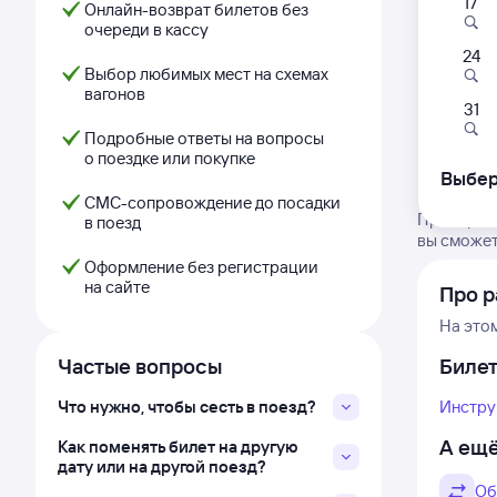
17
Онлайн-возврат билетов без
очереди в кассу
24
Выбор любимых мест на схемах
вагонов
31
Подробные ответы на вопросы
о поездке или покупке
Выбер
СМС-сопровождение до посадки
Проверьте
в поезд
вы сможет
Оформление без регистрации
на сайте
Про р
На это
Частые вопросы
Биле
Что нужно, чтобы сесть в поезд?
Инстру
А ещё
Как поменять билет на другую
дату или на другой поезд?
Об