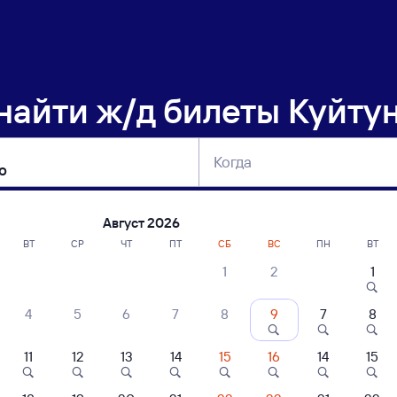
 найти
ж/д билеты Куйтун
Когда
тербург
Москва
Сегодня
Завтра
Август 2026
ВТ
СР
ЧТ
ПТ
СБ
ВС
ПН
ВТ
1
2
1
сание поездов Куйтун — Зилово
4
5
6
7
8
9
7
8
11
12
13
14
15
16
14
15