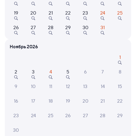
19
20
21
22
23
24
25
П
Коттеджи, дома
Коттеджи, дома
Частный дом
Гостевой дом с
в
26
27
28
29
30
31
Коттедж Кипр
бассейном, банным
чаном на окраине
10 ⁠912 ⁠₽
11 ⁠250 ⁠₽
леса и озера
Ноябрь 2026
1
6 причин купить ж/д билеты
2
3
4
5
6
7
8
Онлайн-покупка за 4 минуты
9
10
11
12
13
14
15
Онлайн-возврат билетов без очереди в кассу
16
17
18
19
20
21
22
Выбор любимых мест на схемах вагонов
23
24
25
26
27
28
29
Подробные ответы на вопросы о поездке или
покупке
30
СМС-сопровождение до посадки в поезд