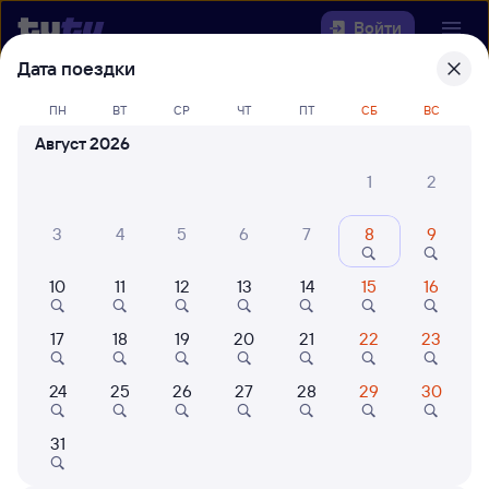
Войти
Дата поездки
Выберите день, чтобы найти
ж/д
ПН
ВТ
СР
ЧТ
ПТ
СБ
ВС
билеты Куйтун — Кинель
Август 2026
Откуда
1
2
Куда
3
4
5
6
7
8
9
10
11
12
13
14
15
16
Когда
17
18
19
20
21
22
23
Кто едет
24
25
26
27
28
29
30
Найти поезда
31