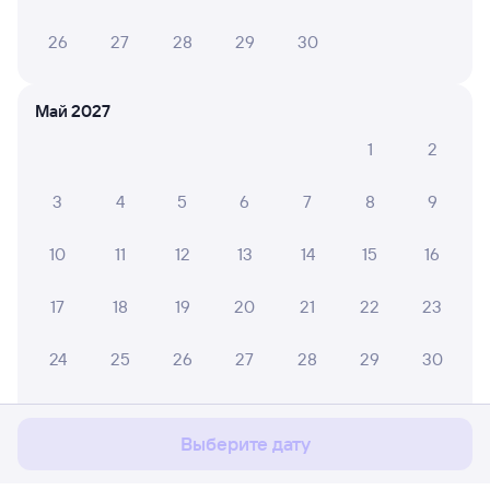
26
27
28
29
30
Май 2027
1
2
3
4
5
6
7
8
9
10
11
12
13
14
15
16
17
18
19
20
21
22
23
Мы используем cookies для более удобной работы
24
25
26
27
28
29
30
с сайтом.
Подробнее
31
Соглашаюсь
Выберите дату
Июнь 2027