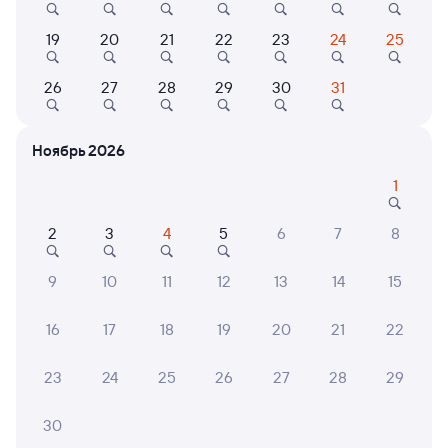
Выбор любимых мест на схемах вагонов
19
20
21
22
23
24
25
Подробные ответы на вопросы о поездке или
покупке
26
27
28
29
30
31
СМС-сопровождение до посадки в поезд
Ноябрь 2026
Оформление без регистрации на сайте
1
Частые вопросы
2
3
4
5
6
7
8
Что нужно, чтобы сесть в поезд?
9
10
11
12
13
14
15
Как поменять билет на другую дату или
на другой поезд?
16
17
18
19
20
21
22
Как вернуть билет?
23
24
25
26
27
28
29
Что делать, если ошибся при вводе данных
пассажира?
30
Как перевезти животное в поезде?