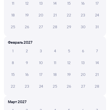
11
12
13
14
15
16
17
Обратные билеты из Куйтуна в Невельскую
18
19
20
21
22
23
24
Отели
25
26
27
28
29
30
31
Железнодорожные билеты в Невельскую
Февраль 2027
1
2
3
4
5
6
7
8
9
10
11
12
13
14
15
16
17
18
19
20
21
22
23
24
25
26
27
28
Март 2027