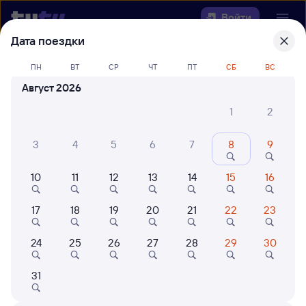
Войти
Дата поездки
Выберите день, чтобы найти
ж/д
ПН
ВТ
СР
ЧТ
ПТ
СБ
ВС
билеты Куйтун — Невельская
Август 2026
Откуда
1
2
Куда
3
4
5
6
7
8
9
10
11
12
13
14
15
16
Когда
17
18
19
20
21
22
23
Кто едет
24
25
26
27
28
29
30
Найти поезда
31