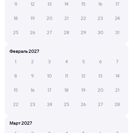
11
12
13
14
15
16
17
А ещё здесь можно найти
18
19
20
21
22
23
24
Обратные билеты из Куйтуна в Ин
Отели
25
26
27
28
29
30
31
Железнодорожные билеты в Смидович
Февраль 2027
1
2
3
4
5
6
7
8
9
10
11
12
13
14
15
16
17
18
19
20
21
22
23
24
25
26
27
28
Март 2027