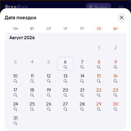
Войти
Дата поездки
Выберите день, чтобы найти
ж/д
ПН
ВТ
СР
ЧТ
ПТ
СБ
ВС
билеты Куйтун — Ин
Август 2026
22 года работаем для вас
42 млн путешествуют с на
1
2
Откуда
3
4
5
6
7
8
9
Куда
10
11
12
13
14
15
16
Когда
17
18
19
20
21
22
23
Кто едет
24
25
26
27
28
29
30
31
Найти поезда