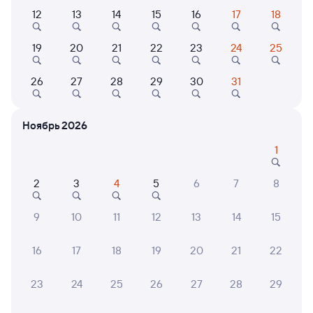
12
13
14
15
16
17
18
Самый быстрый
Фирменный
070Я
Проходящий
8,9
19
20
21
22
23
24
25
8 ч 45 м в пути
03:01
11:46
26
27
28
29
30
31
Куйтун
Слюдянка-1
из Москвы Ярославской
Слюдянка
Ноябрь 2026
в Читу-2
1
Дни следования
ближайшие: 7, 8, 9 августа
Маршрут
2
3
4
5
6
7
8
Плацкарт
Купе
от
2 ⁠581 ⁠₽
от
5 ⁠682 ⁠₽
9
10
11
12
13
14
15
Выберите дату
16
17
18
19
20
21
22
270С
Проходящий
8,1
23
24
25
26
27
28
29
10 ч 3 м в пути
13:03
23:06