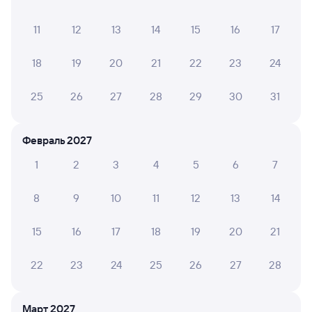
15:52
00:40
11
12
13
14
15
16
17
Куйтун
Слюдянка-1
из Москвы Ярославской
Слюдянка
в Владивосток (ж/д вокзал)
18
19
20
21
22
23
24
Дни следования
ближайшие: 7, 8, 9 августа
Маршрут
25
26
27
28
29
30
31
Плацкарт
Купе
от
2 ⁠581 ⁠₽
от
4 ⁠289 ⁠₽
Февраль 2027
Выберите дату
1
2
3
4
5
6
7
8
9
10
11
12
13
14
Найдём билет на поезд за вас
Даже если сейчас нет мест
15
16
17
18
19
20
21
Искать билеты
22
23
24
25
26
27
28
Отели в Слюдянке
Все
Март 2027