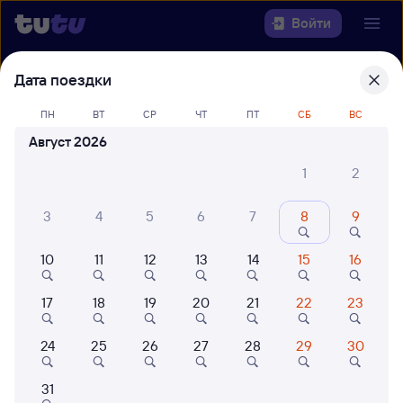
Войти
Дата поездки
Выберите день, чтобы найти
ж/д
билеты Куйтун — Слюдянка-1
ПН
ВТ
СР
ЧТ
ПТ
СБ
ВС
Август 2026
22 года работаем для вас
42 млн путешествуют с на
Откуда
1
2
Куда
3
4
5
6
7
8
9
10
11
12
13
14
15
16
Когда
17
18
19
20
21
22
23
Кто едет
24
25
26
27
28
29
30
Найти поезда
31