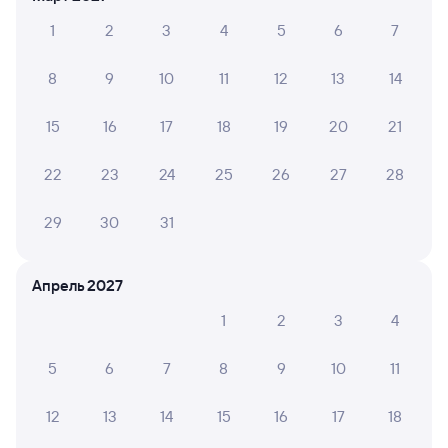
Путешественникам нравятся эти варианты
1
2
3
4
5
6
7
8
9
10
11
12
13
14
8,1
8,8
15
16
17
18
19
20
21
Отель
Отель
Гостев
22
23
24
25
26
27
28
Отель "Тихая Гавань"
Гостиница Легенды
Госте
Байкала
лиса
29
30
31
5 ⁠743 ⁠₽
1 ⁠206 ⁠₽
3 ⁠072
Апрель 2027
Отзывы пассажиров Туту о поездах
по этому направлению
1
2
3
4
Мы отображаем актуальные отзывы и не удаляем
5
6
7
8
9
10
11
отрицательные мнения
12
13
14
15
16
17
18
ЕЛЕНА Р.
10