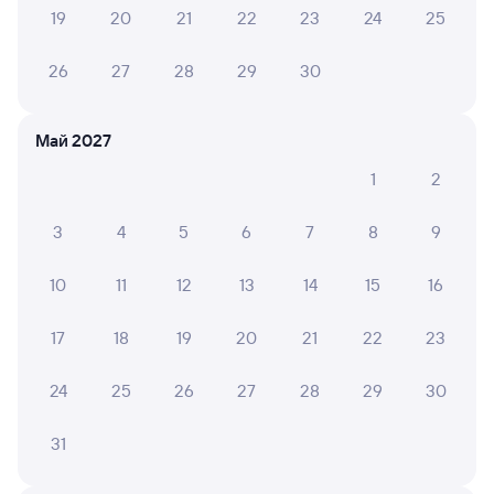
04 августа 2026 • Поезд 010Н
19
20
21
22
23
24
25
Очень хороший 3 вагон. Персонал вежливый. В
туалете чисто. Нам понравился.
26
27
28
29
30
Май 2027
ЮЛИЯ Л.
10
04 августа 2026 • Поезд 002Э «Россия»
1
2
Очень хороший поезд,даже душ есть!
3
4
5
6
7
8
9
10
11
12
13
14
15
16
ГАЛИНА Е.
10
04 августа 2026 • Поезд 002Э «Россия»
17
18
19
20
21
22
23
Комфортно и удобно. Спасибо.
24
25
26
27
28
29
30
Кристина С.
6
31
03 августа 2026 • Поезд 010Н
Слишком сильно дул кондиционер, туалет был закрыт