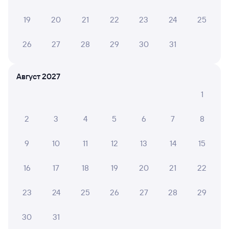
Выбор любимых мест на схемах вагонов
19
20
21
22
23
24
25
Подробные ответы на вопросы о поездке или
покупке
26
27
28
29
30
31
СМС-сопровождение до посадки в поезд
Оформление без регистрации на сайте
Август 2027
1
Частые вопросы
2
3
4
5
6
7
8
Что нужно, чтобы сесть в поезд?
9
10
11
12
13
14
15
Как поменять билет на другую дату или
на другой поезд?
16
17
18
19
20
21
22
Как вернуть билет?
Что делать, если ошибся при вводе данных
23
24
25
26
27
28
29
пассажира?
30
31
Как перевезти животное в поезде?