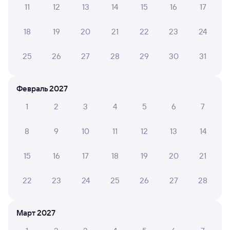
А ещё здесь можно найти
11
12
13
14
15
16
17
Обратные билеты из Куйтуна в Тёплое Озеро
18
19
20
21
22
23
24
Отели
25
26
27
28
29
30
31
Железнодорожные билеты до Теплоозёрска
Февраль 2027
1
2
3
4
5
6
7
8
9
10
11
12
13
14
15
16
17
18
19
20
21
22
23
24
25
26
27
28
Март 2027