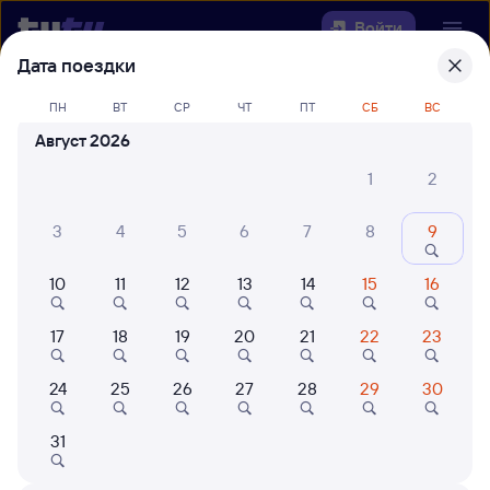
Войти
Дата поездки
Выберите день, чтобы найти
ж/д
ПН
ВТ
СР
ЧТ
ПТ
СБ
ВС
билеты Куйтун — Тёплое Озеро
Август 2026
Откуда
1
2
Куда
3
4
5
6
7
8
9
10
11
12
13
14
15
16
Когда
17
18
19
20
21
22
23
Кто едет
24
25
26
27
28
29
30
Найти поезда
31