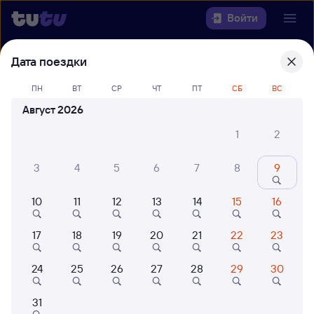
Войти
Дата поездки
Выберите день, чтобы найти
ж/д
билеты Куйтун — Мысовая
ПН
ВТ
СР
ЧТ
ПТ
СБ
ВС
Август 2026
Откуда
1
2
Куда
3
4
5
6
7
8
9
Когда
10
11
12
13
14
15
16
Кто едет
17
18
19
20
21
22
23
Найти поезда
24
25
26
27
28
29
30
31