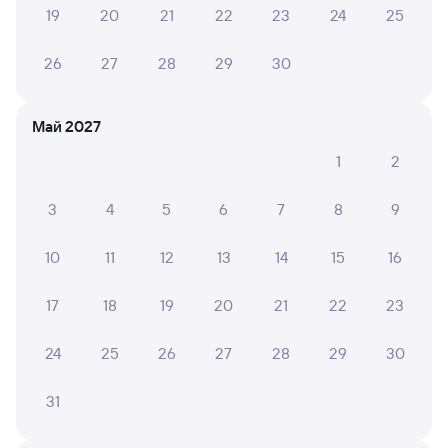
Александр Т.
4
19
20
21
22
23
24
25
05 августа 2026 • Поезд 002Э «Россия»
Поезд норм но опоздал на 3 часа
26
27
28
29
30
Май 2027
АНАСТАСИЯ Ш.
8
05 августа 2026 • Поезд 002Э «Россия»
1
2
В Вагоне не работал туалет, в вагоне 3 - был один
туалет только. очень не удобно.
3
4
5
6
7
8
9
10
11
12
13
14
15
16
ГУЛЬЗИНА А.
10
04 августа 2026 • Поезд 082И
17
18
19
20
21
22
23
Отличный современный вагон, сервис тоже. Алина
классный проводник .
24
25
26
27
28
29
30
31
ГАЛИНА Е.
10
04 августа 2026 • Поезд 002Э «Россия»