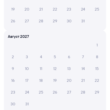
СМС-сопровождение до посадки в поезд
19
20
21
22
23
24
25
Оформление без регистрации на сайте
26
27
28
29
30
31
Частые вопросы
Август 2027
Что нужно, чтобы сесть в поезд?
1
Как поменять билет на другую дату или
на другой поезд?
2
3
4
5
6
7
8
Как вернуть билет?
9
10
11
12
13
14
15
Что делать, если ошибся при вводе данных
пассажира?
16
17
18
19
20
21
22
Как перевезти животное в поезде?
23
24
25
26
27
28
29
Как получить отчетные документы для
бухгалтерии?
30
31
Что делать, если оплата не проходит?