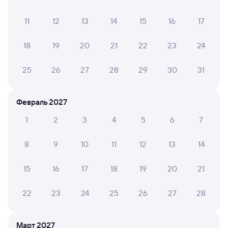
12 ч 57 м в пути
13:03
02:00
11
12
13
14
15
16
17
Куйтун
Мысовая
из Адлера
Бабушкин
18
19
20
21
22
23
24
в Читу-2
Дни следования
ближайшие: 9, 11, 13 августа
Маршрут
25
26
27
28
29
30
31
Плацкарт
Купе
от
3 ⁠201 ⁠₽
от
4 ⁠774 ⁠₽
Февраль 2027
1
2
3
4
5
6
7
Выберите дату
Самый быстрый
Фирменный
8
9
10
11
12
13
14
002Э
Россия
Проходящий
8,4
15
16
17
18
19
20
21
11 ч 25 м в пути
15:52
03:17
22
23
24
25
26
27
28
Куйтун
Мысовая
из Москвы Ярославской
Бабушкин
в Владивосток (ж/д вокзал)
Март 2027