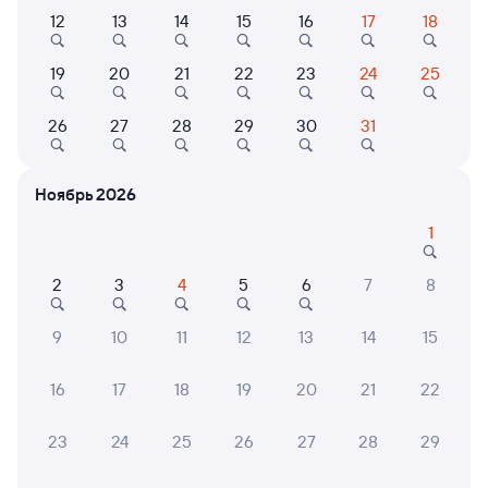
12
13
14
15
16
17
18
19
20
21
22
23
24
25
010Н
Проходящий
6,3
11 ч 40 м в пути
02:48
14:28
26
27
28
29
30
31
Куйтун
Мысовая
из Москвы Ярославской
Бабушкин
Ноябрь 2026
в Владивосток (ж/д вокзал)
1
Дни следования
ближайшие: 9, 10, 11 августа
Маршрут
2
3
4
5
6
7
8
Плацкарт
Купе
СВ
от
3 ⁠201 ⁠₽
от
4 ⁠206 ⁠₽
от
14 ⁠331 ⁠₽
9
10
11
12
13
14
15
Выберите дату
16
17
18
19
20
21
22
Фирменный
23
24
25
26
27
28
29
070Я
Проходящий
8,9
11 ч 47 м в пути