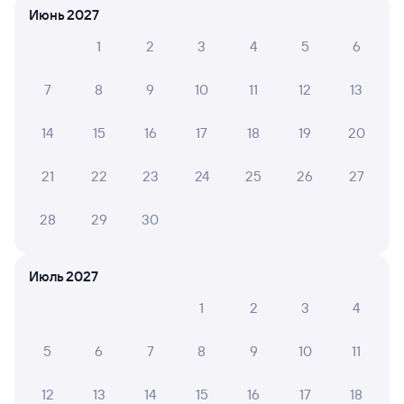
Июнь 2027
Комфортно и удобно. Спасибо.
1
2
3
4
5
6
7
8
9
10
11
12
13
ЮЛИЯ Л.
10
04 августа 2026 • Поезд 002Э «Россия»
14
15
16
17
18
19
20
Очень хороший поезд,даже душ есть!
21
22
23
24
25
26
27
28
29
30
6 причин купить ж/д билеты
Онлайн-покупка за 4 минуты
Июль 2027
Онлайн-возврат билетов без очереди в кассу
1
2
3
4
Выбор любимых мест на схемах вагонов
5
6
7
8
9
10
11
Подробные ответы на вопросы о поездке или
покупке
12
13
14
15
16
17
18