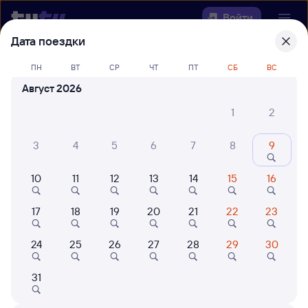
Войти
Дата поездки
Выберите день, чтобы найти
ж/д
ПН
ВТ
СР
ЧТ
ПТ
СБ
ВС
билеты Куйтун — Баляга
Август 2026
Откуда
1
2
Куда
3
4
5
6
7
8
9
10
11
12
13
14
15
16
Когда
17
18
19
20
21
22
23
Кто едет
24
25
26
27
28
29
30
Найти поезда
31