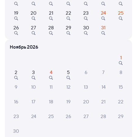
8,3
6,8
7,7
19
20
21
22
23
24
25
Отель
Отель
Отель
Отель Шарья
Гостиница
Отель
26
27
28
29
30
31
Магистраль
1 ⁠848 ⁠₽
2 ⁠176 ⁠₽
2 ⁠074
Ноябрь 2026
1
6 причин купить ж/д билеты
2
3
4
5
6
7
8
Онлайн-покупка за 4 минуты
9
10
11
12
13
14
15
Онлайн-возврат билетов без очереди в кассу
16
17
18
19
20
21
22
Выбор любимых мест на схемах вагонов
23
24
25
26
27
28
29
Подробные ответы на вопросы о поездке или
покупке
30
СМС-сопровождение до посадки в поезд