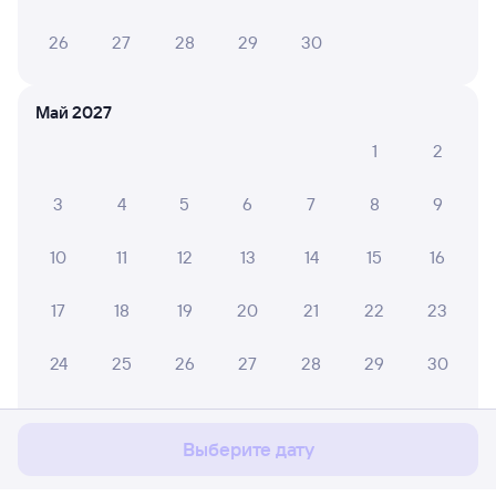
26
27
28
29
30
Май 2027
1
2
3
4
5
6
7
8
9
10
11
12
13
14
15
16
17
18
19
20
21
22
23
Мы используем cookies для более удобной работы
24
25
26
27
28
29
30
с сайтом.
Подробнее
31
Соглашаюсь
Выберите дату
Июнь 2027