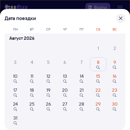
Войти
Дата поездки
Выберите день, чтобы найти
ж/д
ПН
ВТ
СР
ЧТ
ПТ
СБ
ВС
билеты Куйтун — Шарья
Август 2026
Откуда
1
2
Куда
3
4
5
6
7
8
9
10
11
12
13
14
15
16
Когда
17
18
19
20
21
22
23
Кто едет
24
25
26
27
28
29
30
Найти поезда
31