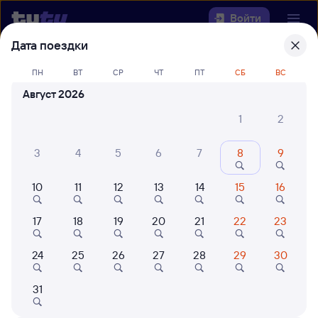
Войти
Дата поездки
Выберите день, чтобы найти
ж/д
ПН
ВТ
СР
ЧТ
ПТ
СБ
ВС
билеты Куйтун — Анзёби
Август 2026
Откуда
1
2
Куда
3
4
5
6
7
8
9
10
11
12
13
14
15
16
Когда
17
18
19
20
21
22
23
Кто едет
24
25
26
27
28
29
30
Найти поезда
31