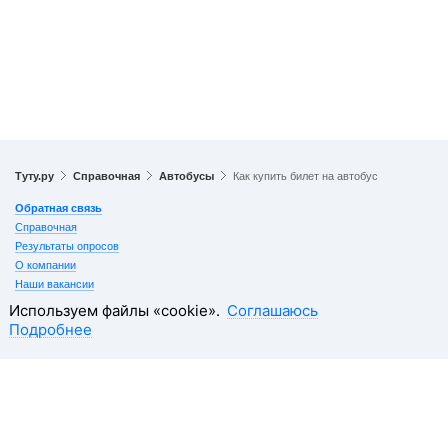
Туту.ру
Справочная
Автобусы
Как купить билет на автобус
Обратная связь
Справочная
Результаты опросов
О компании
Наши вакансии
10 способов покупать авиабилеты выгоднее
Используем файлы «cookie».
Соглашаюсь
Реклама на Туту.ру
Подробнее
Контакты
Правовая информация
Данные, используемые на сайте Туту.ру, включая стоимость электронных авиа-
и ж/д билетов, электронных билетов на автобусы и туристского продукта, а также