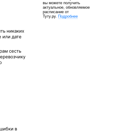
вы можете получить
актуальное, обновляемое
расписание от
Туту.ру.
Подробнее
ть никаких
е или дате
рам сесть
перевозчику
о
ошибки в