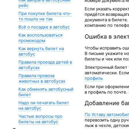
номере документа не
рейс
Если указать коррек
При покупке билета что-
придётся возвращать
то пошло не так
документа в билете
компанию по телефон
Всё о посадке в автобус
Как воспользоваться
Ошибка в элек
промокодом
Чтобы исправить оши
Как вернуть билет на
В письме укажите но
автобус
билеты и чек или по
Правила проезда детей в
Электронный билет
автобусах
автоматически. Если
Правила провоза
профиль
животных в автобусах
Если при оформлени
Как обменять автобусный
в профиль по почте.
билет
Добавление ба
Надо ли печатать билет
на автобус
По Уставу автомоби
Частые вопросы про
перевозить одну руч
билеты на автобус
лыж в чехле, детски