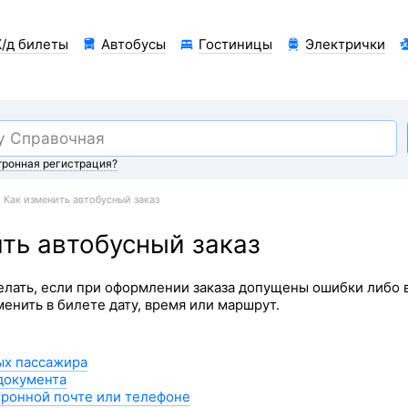
/д билеты
Автобусы
Гостиницы
Электрички
тронная регистрация?
Как изменить автобусный заказ
ть автобусный заказ
елать, если при оформлении заказа допущены ошибки либо 
менить в билете дату, время или маршрут.
ых пассажира
документа
тронной почте или телефоне