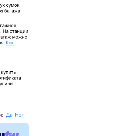
вух сумок
оз багажа
агажное
. На станции
 багаж можно
ия.
Как
 купить
ертификата —
зд или
я:
Да
Нет