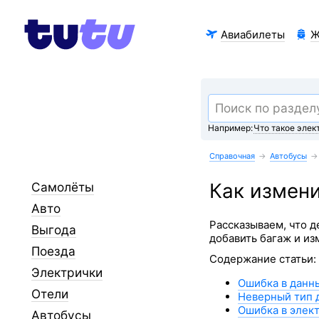
Авиабилеты
Ж
Например:
Что такое элек
Справочная
→
Автобусы
→
Как измени
Самолёты
Авто
Рассказываем, что д
Выгода
добавить багаж и из
Поезда
Содержание статьи:
Электрички
Ошибка в данн
Отели
Неверный тип 
Ошибка в элек
Автобусы