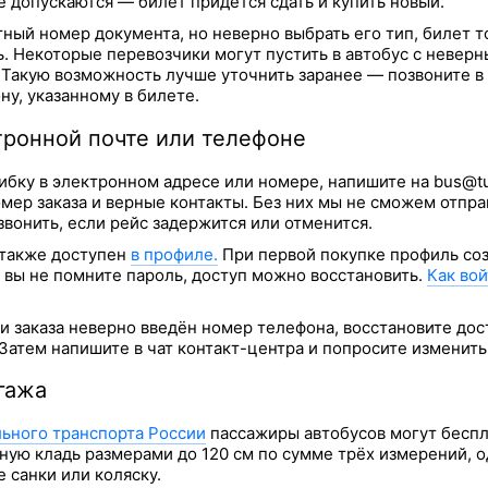
 допускаются — билет придётся сдать и купить новый.
тный номер документа, но неверно выбрать его тип, билет 
. Некоторые перевозчики могут пустить в автобус с невер
. Такую возможность лучше уточнить заранее — позвоните в
у, указанному в билете.
тронной почте или телефоне
бку в электронном адресе или номере, напишите на bus@tu
мер заказа и верные контакты. Без них мы не сможем отпра
звонить, если рейс задержится или отменится.
 также доступен
в профиле.
При первой покупке профиль со
 вы не помните пароль, доступ можно восстановить.
Как вой
и заказа неверно введён номер телефона, восстановите дос
 Затем напишите в чат контакт-центра и попросите изменить
гажа
льного транспорта России
пассажиры автобусов могут бесп
ную кладь размерами до 120 см по сумме трёх измерений, о
е санки или коляску.