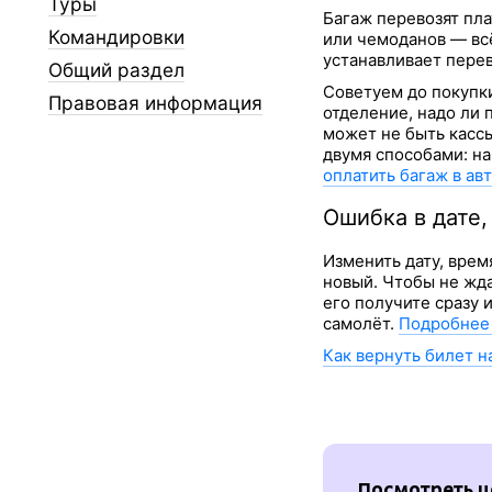
Туры
Багаж перевозят пла
Командировки
или чемоданов — всё
устанавливает перев
Общий раздел
Советуем до покупки
Правовая информация
отделение, надо ли 
может не быть кассы
двумя способами: на
оплатить багаж в ав
Ошибка в дате
Изменить дату, врем
новый. Чтобы не жда
его получите сразу 
самолёт.
Подробнее 
Как вернуть билет н
Посмотреть ц