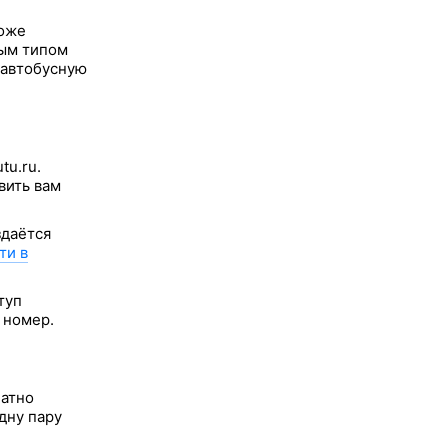
тоже
ным типом
 автобусную
tu.ru.
вить вам
здаётся
ти в
туп
 номер.
латно
дну пару