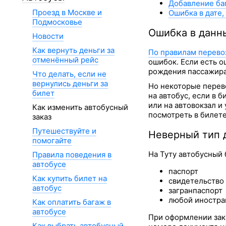
Добавление ба
Проезд в Москве и
Ошибка в дате
Подмосковье
Ошибка в данн
Новости
Как вернуть деньги за
По правилам перево
отменённый рейс
ошибок. Если есть о
рождения пассажира,
Что делать, если не
вернулись деньги за
Но некоторые перев
билет
на автобус, если в 
или на автовокзал и
Как изменить автобусный
посмотреть в билете
заказ
Путешествуйте и
Неверный тип 
помогайте
На Туту автобусный 
Правила поведения в
автобусе
паспорт
Как купить билет на
свидетельство
автобус
загранпаспорт
любой иностра
Как оплатить багаж в
автобусе
При оформлении зак
Как выбрать автобусный