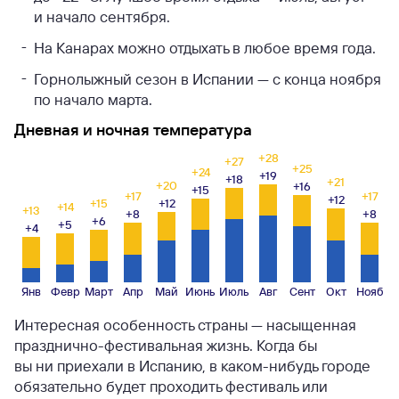
и начало сентября.
На Канарах можно отдыхать в любое время года.
Горнолыжный сезон в Испании — с конца ноября
по начало марта.
Дневная и ночная температура
+28
+27
+25
+24
+19
+18
+21
+20
+16
+15
+17
+17
+12
+15
+12
+14
+13
+8
+8
+6
+5
+4
Янв
Февр
Март
Апр
Май
Июнь
Июль
Авг
Сент
Окт
Нояб
Интересная особенность страны — насыщенная
празднично-фестивальная жизнь. Когда бы
вы ни приехали в Испанию, в каком-нибудь городе
обязательно будет проходить фестиваль или