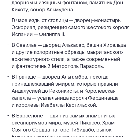
дворцом и изящным фонтаном, памятник Дон
Кихоту, собор Альмудена.
В часе езды от столицы — дворец-монастырь
Эскориал, резиденция самого жестокого короля
Испании — Филиппа II.
В Севилье — дворец Алькасар, башня Хиральда
и другие колоритные образцы мавританского
архитектурного стиля, а также современный
и фантастичный Метрополь Парасоль.
В Гранаде — дворец Альгамбра, некогда
принадлежавший эмирам, которые правили
Андалусией до Реконкисты, и Королевская
капелла — усыпальница короля Фердинанда
и королевы Изабеллы Кастильской.
В Барселоне — один из самых знаменитых
океанариумов мира, музей Пикассо, Храм
Святого Сердца на горе Тибидабо, рынок
Бокерия плюс фантасмагорическое наследие