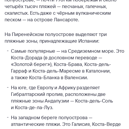
четырёх тысяч пляжей — песчаных, галечных,
скалистых. Есть даже с чёрным вулканическим
песком — на острове Лансароте.
На Пиренейском полуострове выделяют три
пляжные зоны, принадлежащие Испании:
Самые популярные — на Средиземном море. Это
Коста-Дорада (в дословном переводе —
«Золотой берег»), Коста-Брава, Коста-дель-
Гарраф и Коста-дель-Маресме в Каталонии,
а также Коста-Бланка в Валенсии.
На юге, где Европу и Африку разделяет
Гибралтарский пролив, расположены две
пляжные зоны Андалузии — Коста-дель-Соль
и Коста-де-ла-Луз.
На западном береге полуострова —
атлантические пляжи. Это Галисия, Коста-Верде