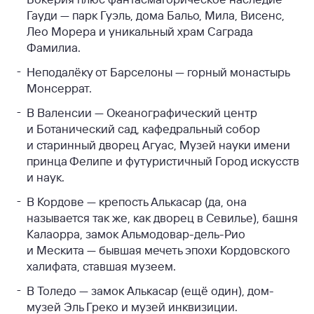
Гауди — парк Гуэль, дома Бальо, Мила, Висенс,
Лео Морера и уникальный храм Саграда
Фамилиа.
Неподалёку от Барселоны — горный монастырь
Монсеррат.
В Валенсии — Океанографический центр
и Ботанический сад, кафедральный собор
и старинный дворец Агуас, Музей науки имени
принца Фелипе и футуристичный Город искусств
и наук.
В Кордове — крепость Алькасар (да, она
называется так же, как дворец в Севилье), башня
Калаорра, замок Альмодовар-дель-Рио
и Мескита — бывшая мечеть эпохи Кордовского
халифата, ставшая музеем.
В Толедо — замок Алькасар (ещё один), дом-
музей Эль Греко и музей инквизиции.