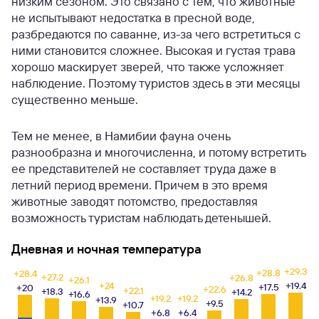
низким сезоном. Это связано с тем, что животные
не испытывают недостатка в пресной воде,
разбредаются по саванне, из-за чего встретиться с
ними становится сложнее. Высокая и густая трава
хорошо маскирует зверей, что также усложняет
наблюдение. Поэтому туристов здесь в эти месяцы
существенно меньше.
Тем не менее, в Намибии фауна очень
разнообразна и многочисленна, и потому встретить
ее представителей не составляет труда даже в
летний период времени. Причем в это время
животные заводят потомство, предоставляя
возможность туристам наблюдать детенышей.
Дневная и ночная температура
+29.3
+28.8
+
+28.4
+27.2
+26.8
+26.1
+24
+19.4
+17.5
+
+20
+22.6
+22.1
+18.3
+14.2
+16.6
+19.2
+19.2
+13.9
+9.5
+10.7
+6.8
+6.4