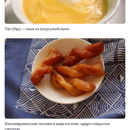
Пап (Pap) — каша из кукурузной муки
Южноафриканские пончики в виде косичек, щедро покрытые
сиропом