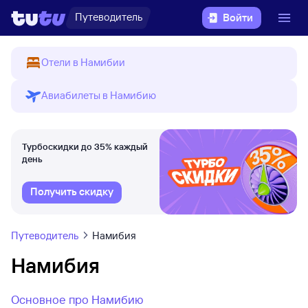
Путеводитель
Войти
Отели в Намибии
Авиабилеты в Намибию
Турбоскидки до 35% каждый
день
Получить скидку
Путеводитель
Намибия
Намибия
Основное про Намибию