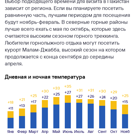
Выбор подходящего времени для визита в Пакистан
зависит от региона. Если вы планируете посетить
равнинную часть, лучшим периодом для посещения
будут ноябрь-февраль. В северные горные районы
лучше всего ехать с мая по октябрь, которые здесь
считаются высоким сезоном горного треккинга.
Любители горнолыжного отдыха могут посетить
курорт Малам-Джабба, высокий сезон на котором
продолжается с конца сентября до середины
апреля.
Дневная и ночная температура
+35
+33
+31
+31
+30
+30
+29
+27
+25
+25
+25
+27
+26
+22
+24
+20
+21
+17
+15
+18
+13
+11
Янв
Февр
Март
Апр
Май
Июнь
Июль
Авг
Сент
Окт
Нояб