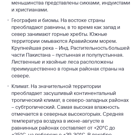
меньшинства представлены сикхами, индуистами
и христианами.
География и биомы. На востоке страны
преобладают равнины, в то время как запад и
север занимают горные хребты. Южные
территории омываются Аравийским морем.
Крупнейшая река – Инд. Растительность большей
части Пакистана – пустынная и полупустынная.
Лиственные и хвойные леса расположены
преимущественно в горных районах страны на
севере.
Климат. На значительной территории
преобладает засушливый континентальный
тропический климат, в северо-западных районах
– субтропический. Самая высокая влажность
отмечается в северных высокогорьях. Средняя
температура воздуха в июне-августе в
равнинных районах составляет от +20°С до
+25°С, на побережье +29-30°С. В декабре,