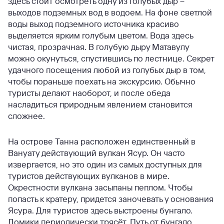
здесь стоит осмотреть одну из голубых дыр –
выходов подземных вод в водоем. На фоне светлой
воды выход подземного источника красиво
выделяется ярким голубым цветом. Вода здесь
чистая, прозрачная. В голубую дыру Матавулу
можно окунуться, спустившись по лестнице. Секрет
удачного посещения любой из голубых дыр в том,
чтобы пораньше поехать на экскурсию. Обычно
туристы делают наоборот, и после обеда
насладиться природным явлением становится
сложнее.
На острове Танна расположен единственный в
Вануату действующий вулкан Ясур. Он часто
извергается, но это один из самых доступных для
туристов действующих вулканов в мире.
Окрестности вулкана засыпаны пеплом. Чтобы
попасть к кратеру, придется заночевать у основания
Ясура. Для туристов здесь выстроены бунгало.
Домики периодически трясёт. Путь от бунгало