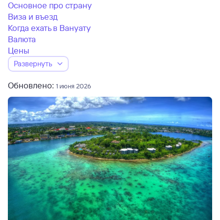
Основное про страну
Виза и въезд
Когда ехать в Вануату
Валюта
Цены
Развернуть
Обновлено:
1 июня 2026