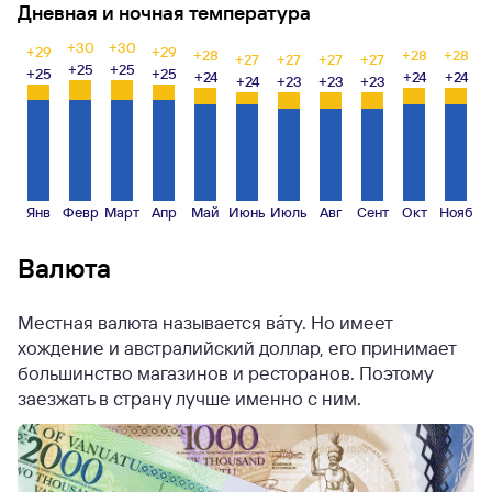
Дневная и ночная температура
+30
+30
+29
+29
+28
+28
+28
+27
+27
+27
+27
+25
+25
+25
+25
+24
+24
+24
+24
+23
+23
+23
Янв
Февр
Март
Апр
Май
Июнь
Июль
Авг
Сент
Окт
Нояб
Валюта
Местная валюта называется ва́ту. Но имеет
хождение и австралийский доллар, его принимает
большинство магазинов и ресторанов. Поэтому
заезжать в страну лучше именно с ним.