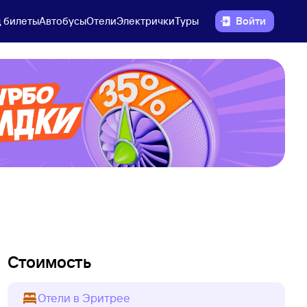
 билеты
Автобусы
Отели
Электрички
Туры
Войти
Стоимость
Отели в Эритрее