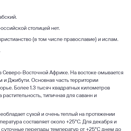
абский.
оссийской столицей нет.
христианство (в том числе православие) и ислам.
.
в Северо-Восточной Африке. На востоке омывается
 и Джибути. Основная часть территории
рье. Более 1.3 тысяч квадратных километров
 растительность, типичная для саванн и
реобладает сухой и очень теплый на протяжении
пература составляет около +25°С. Для декабря и
е суточные перепады температур от +25°С днем до