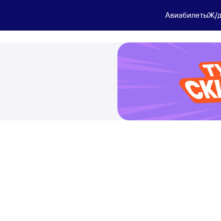
Авиабилеты
Ж/д