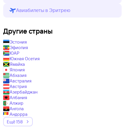
Авиабилеты в Эритрею
Другие страны
Эстония
Эфиопия
ЮАР
Южная Осетия
Ямайка
Япония
Абхазия
Австралия
Австрия
Азербайджан
Албания
Алжир
Ангола
Андорра
Ещё 158