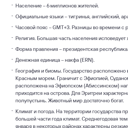
Население – 6 миллионов жителей.
Официальные языки – тигринья, английский, ар
Часовой пояс – GMT+3. Разницы во времени с р
Религия. Большая часть населения исповедует 
Форма правления – президентская республика
Денежная единица – накфа (ERN).
География и биомы. Государство расположено 
Красным морем. Граничит с Эфиопией, Суданом
расположена на Эфиопском (Абиссинском) наго
приходится на острова. Для Эритреи характерна
полупустынь. Животный мир достаточно богат.
Климат и погода. На территории государства п
большей части года климат. Среднегодовая тем
января в некоторых районах характерны резки