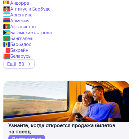
Андорра
Антигуа и Барбуда
Аргентина
Армения
Афганистан
Багамские острова
Бангладеш
Барбадос
Бахрейн
Беларусь
Ещё 158
Узнайте, когда откроется продажа билетов
на поезд