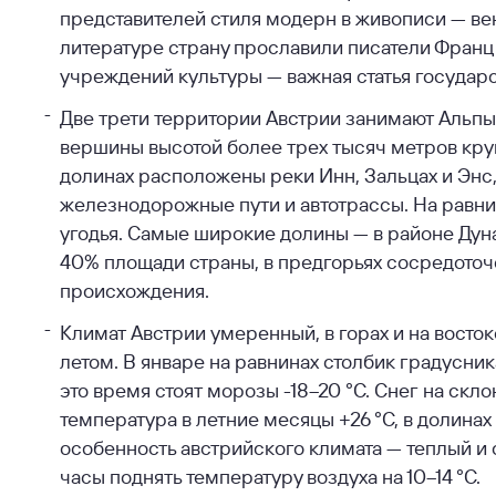
представителей стиля модерн в живописи — вен
литературе страну прославили писатели Франц
учреждений культуры — важная статья государ
Две трети территории Австрии занимают Альпы. 
вершины высотой более трех тысяч метров кру
долинах расположены реки Инн, Зальцах и Энс
железнодорожные пути и автотрассы. На равн
угодья. Самые широкие долины — в районе Дун
40% площади страны, в предгорьях сосредоточ
происхождения.
Климат Австрии умеренный, в горах и на восто
летом. В январе на равнинах столбик градусника
это время стоят морозы -18–20 °С. Снег на скл
температура в летние месяцы +26 °С, в долинах
особенность австрийского климата — теплый и с
часы поднять температуру воздуха на 10–14 °С.