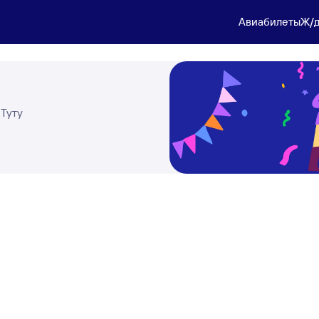
Авиабилеты
Ж/д
 Туту