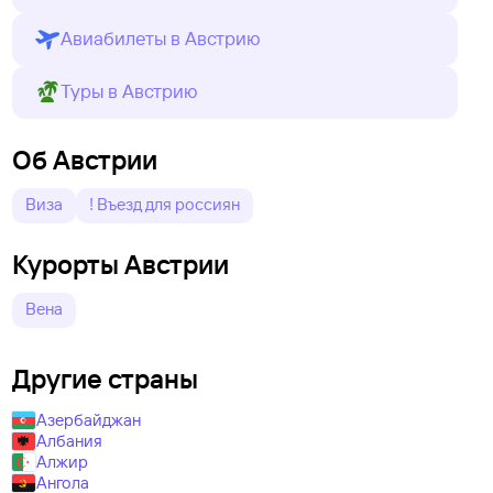
Авиабилеты в Австрию
Туры в Австрию
Об Австрии
Виза
! Въезд для россиян
Курорты Австрии
Вена
Другие страны
Азербайджан
Албания
Алжир
Ангола