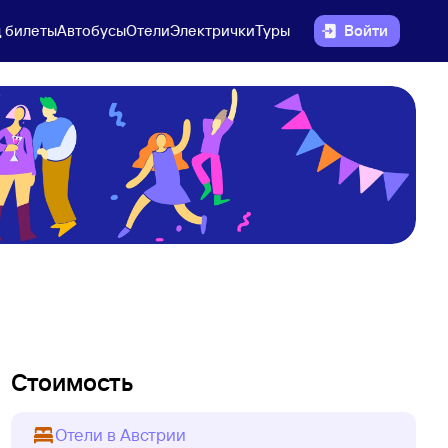
 билеты
Автобусы
Отели
Электрички
Туры
Войти
Стоимость
Отели в Австрии