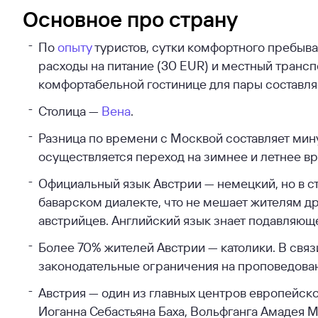
Основное про страну
По
опыту
туристов, сутки комфортного пребыва
расходы на питание (30 EUR) и местный трансп
комфортабельной гостинице для пары составляет
Столица —
Вена
.
Разница по времени с Москвой составляет минус
осуществляется переход на зимнее и летнее в
Официальный язык Австрии — немецкий, но в ст
баварском диалекте, что не мешает жителям д
австрийцев. Английский язык знает подавляющ
Более 70% жителей Австрии — католики. В связ
законодательные ограничения на проповедова
Австрия — один из главных центров европейск
Иоганна Себастьяна Баха, Вольфганга Амадея М