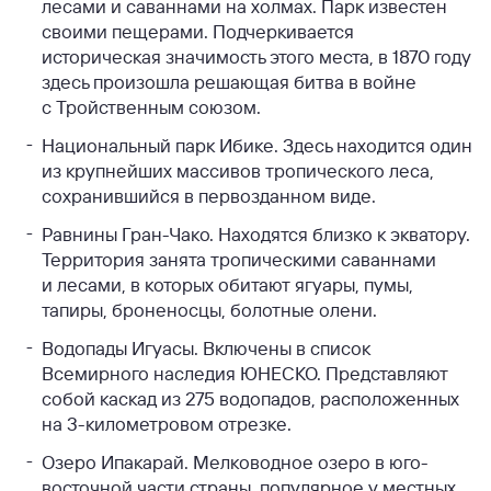
лесами и саваннами на холмах. Парк известен
своими пещерами. Подчеркивается
историческая значимость этого места, в 1870 году
здесь произошла решающая битва в войне
с Тройственным союзом.
Национальный парк Ибике. Здесь находится один
из крупнейших массивов тропического леса,
сохранившийся в первозданном виде.
Равнины Гран-Чако. Находятся близко к экватору.
Территория занята тропическими саваннами
и лесами, в которых обитают ягуары, пумы,
тапиры, броненосцы, болотные олени.
Водопады Игуасы. Включены в список
Всемирного наследия ЮНЕСКО. Представляют
собой каскад из 275 водопадов, расположенных
на 3-километровом отрезке.
Озеро Ипакарай. Мелководное озеро в юго-
восточной части страны, популярное у местных