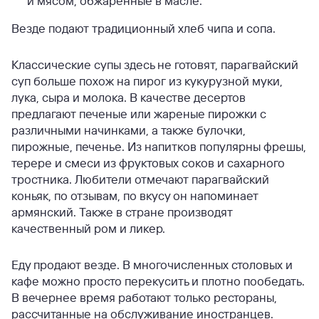
и мясом, обжаренные в масле.
Везде подают традиционный хлеб чипа и сопа.
Классические супы здесь не готовят, парагвайский
суп больше похож на пирог из кукурузной муки,
лука, сыра и молока.
В качестве десертов
предлагают печеные или жареные пирожки с
различными начинками, а также булочки,
пирожные, печенье.
Из напитков популярны фрешы,
терере и смеси из фруктовых соков и сахарного
тростника.
Любители отмечают парагвайский
коньяк, по отзывам, по вкусу он напоминает
армянский. Также в стране производят
качественный ром и ликер.
Еду продают везде. В многочисленных столовых и
кафе можно просто перекусить и плотно пообедать.
В вечернее время работают только рестораны,
рассчитанные на обслуживание иностранцев.