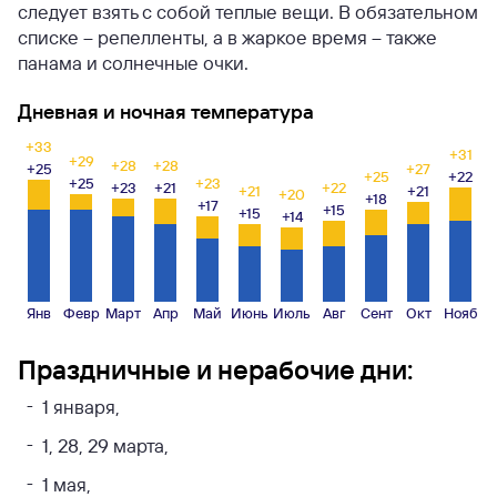
следует взять с собой теплые вещи.
В обязательном
списке – репелленты, а в жаркое время – также
панама и солнечные очки.
Дневная и ночная температура
+33
+31
+29
+28
+28
+25
+27
+25
+22
+25
+23
+23
+21
+22
+21
+21
+20
+18
+17
+15
+15
+14
Янв
Февр
Март
Апр
Май
Июнь
Июль
Авг
Сент
Окт
Нояб
Праздничные и нерабочие дни:
1 января,
1, 28, 29 марта,
1 мая,