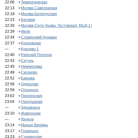
22:06
Тимирязевская
22:13
Москва Савёловская
22:18
Москва Белорусская
22:23
Беговая
22:26
Москва-Сити (бывш. Тестовская, МЦД-1)
22:29
Фили
22:34
Славянский бульвар
22:37
Кунцевская
—
Кунцево-1
22:40
Рабочий Посёлок
22:43
Сетунь
22:45
Немчиновка
22:49
Сколково
22:52
Баковка
22:56
Одинцово
22:59
Отрадное
23:02
Пионерская
23:04
Перхушково
—
Здравница
23:10
Жаворонки
—
Дачное
23:14
Малые Вязёмы
23:17
Голицыно
23:23
Сушкинская