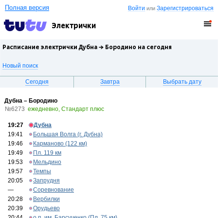
Полная версия
Войти
Зарегистрироваться
или
Электрички
Расписание электрички Дубна →
Бородино
на сегодня
Новый поиск
Сегодня
Завтра
Выбрать дату
Дубна – Бородино
№6273
ежедневно, Стандарт плюс
19:27
Дубна
19:41
Большая Волга (г. Дубна)
19:46
Карманово (122 км)
19:49
Пл. 119 км
19:53
Мельдино
19:57
Темпы
20:05
Запрудня
—
Соревнование
20:28
Вербилки
20:39
Орудьево
20:44
о.п. им. Барсученко (Пл. 75 км)