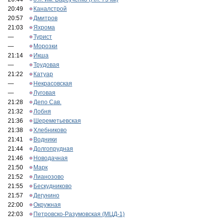
20:49
Каналстрой
20:57
Дмитров
21:03
Яхрома
—
Турист
—
Морозки
21:14
Икша
—
Трудовая
21:22
Катуар
—
Некрасовская
—
Луговая
21:28
Депо Сав.
21:32
Лобня
21:36
Шереметьевская
21:38
Хлебниково
21:41
Водники
21:44
Долгопрудная
21:46
Новодачная
21:50
Марк
21:52
Лианозово
21:55
Бескудниково
21:57
Дегунино
22:00
Окружная
22:03
Петровско-Разумовская (МЦД-1)